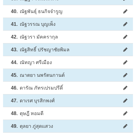
40.
ณัฐพันธุ์ ธนกิจจำรูญ
41.
ณัฐวรรณ บุญเพ็ง
42.
ณัฐวรา มัคครากุล
43.
ณัฐสิทธิ์ ปรัชญาชัยพิมล
44.
ณัทญา ศรีเมือง
45.
ณาตยา นพรัตนกานต์
46.
ดารัณ ภัทรเปรมปรีดิ์
47.
ดาเรศ บุรสิกพงศ์
48.
ดุษฎี หอมดี
49.
ตุลยา ภู่สุดแสวง