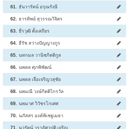
61.
ธันวารัตน์ อรุณรังษี
62.
ธารทิพย์ สุวรรณวิจิตร
63.
ธีรวุฒิ ตั้งเสถียร
64.
ธีรัช สว่างปัญญางกูร
65.
นทกมล วานิชกิตติกูล
66.
นพดล ศุภพิพัฒน์
67.
นพดล เจือเจริญวสุชัย
68.
นพมณี วงษ์กิตติไกรวัล
69.
นพมาศ วิวัชรโกเศศ
70.
นภัสสร องค์พิเชฐเมธา
71.
นวรัตน์ วราอัศวปติ เจริญ