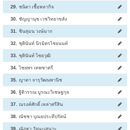
29.
ชนิดา เชื้อพลากิจ
30.
ชัญญานุช เวชวิทยาขลัง
31.
ชินสุมน วงษ์มาก
32.
ชุตินันท์ นิรมิตรไชยนนท์
33.
ชุตินันท์ ไชยวุฒิ
34.
ไชยพร เทพชาตรี
35.
ญาดา จารุวัฒนพานิช
36.
ฐิติวรรณ บูรณะวิเชษฐกุล
37.
ณรงค์ศักดิ์ เหล่าศรีสิน
38.
ณัชชา บุณยประทีปรัตน์
39.
ณัฏฐา วัจนะเสนาะ