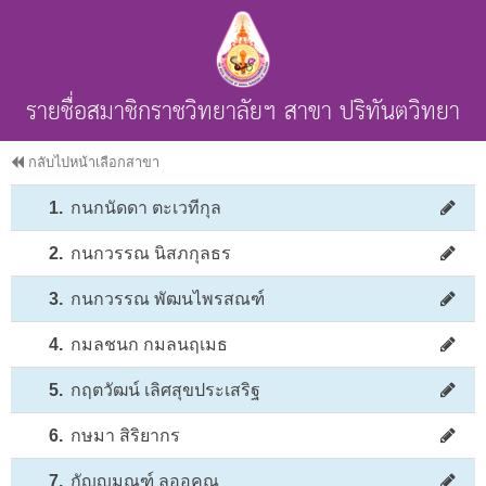
รายชื่อสมาชิกราชวิทยาลัยฯ สาขา ปริทันตวิทยา
กลับไปหน้าเลือกสาขา
1.
กนกนัดดา ตะเวทีกุล
2.
กนกวรรณ นิสภกุลธร
3.
กนกวรรณ พัฒนไพรสณฑ์
4.
กมลชนก กมลนฤเมธ
5.
กฤตวัฒน์ เลิศสุขประเสริฐ
6.
กษมา สิริยากร
7.
กัญญมณฑ์ ลออคุณ