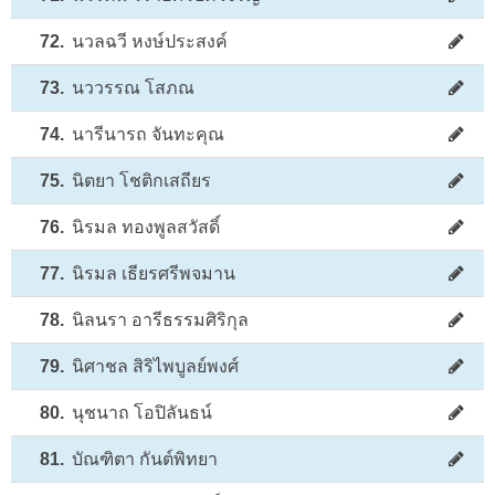
72.
นวลฉวี หงษ์ประสงค์
73.
นววรรณ โสภณ
74.
นารีนารถ จันทะคุณ
75.
นิตยา โชติกเสถียร
76.
นิรมล ทองพูลสวัสดิ์
77.
นิรมล เธียรศรีพจมาน
78.
นิลนรา อารีธรรมศิริกุล
79.
นิศาชล สิริไพบูลย์พงศ์
80.
นุชนาถ โอปิลันธน์
81.
บัณฑิตา กันต์พิทยา