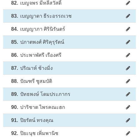
82.
เบญจพร มีหลีสวัสดิ์
83.
เบญญาดา ธีระอรรถเวช
84.
เบญญาภา ศิรินิรันดร์
85.
ปภาตพงศ์ ศิริคุรุรัตน์
86.
ประพาฬศรี เรืองศรี
87.
ปริณาห์ ช้างมิ่ง
88.
ปัณฑรี ชูสมบัติ
89.
ปัทธพงษ์ โดมประภากร
90.
ปาริชาต ไพรคณะฮก
91.
ปิยรัตน์ ทรงคุณ
92.
ปิยะนุช เพิ่มพานิช