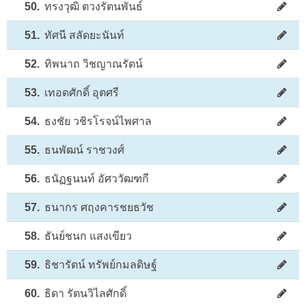
50.
ทรงวุฒิ ตวงรัตนพันธ์
51.
ทัศนี สลัดยะนันท์
52.
ทิพนาถ วิชญาณรัตน์
53.
เทอดศักดิ์ อุตศรี
54.
ธงชัย วชิรโรจน์ไพศาล
55.
ธนพัฒน์ ราชวงศ์
56.
ธนัฏฐนนท์ อัศววัฒฑกี
57.
ธนากร ศฤงคารชยธวัช
58.
ธันย์ชนก แสงเขียว
59.
ธิชารัตน์ ทรัพย์กมลดิษฐ์
60.
ธิดา รัตนวิไลศักดิ์