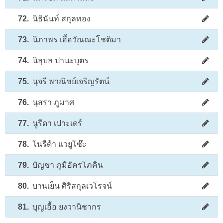
72.
นิธินันท์ สกุลทอง
73.
นิภาพร เอื้อวัณณะโชติมา
74.
นิลุบล ปานะบุตร
75.
นุจรี พาณิชย์เจริญรัตน์
76.
นุสรา ภูมาศ
77.
นูรีดา เปาะเดร์
78.
โนรีด้า แวยูโซ๊ะ
79.
บัญชา ภูมิอัครโภคิน
80.
บานเย็น ศิริสกุลเวโรจน์
81.
บุญเอื้อ ยงวานิชากร