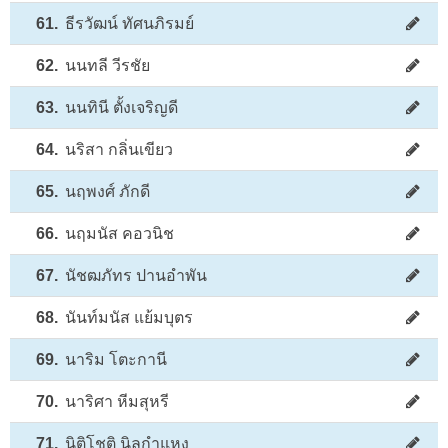
61.
ธีรวัฒน์ ทัศนภิรมย์
62.
นนทลี วีรชัย
63.
นนทินี ตั้งเจริญดี
64.
นริสา กลิ่นเขียว
65.
นฤพงศ์ ภักดี
66.
นฤมนัส คอวนิช
67.
นัชฒภัทร ปานอำพัน
68.
นันท์มนัส แย้มบุตร
69.
นาริม โตะกานี
70.
นาริศา หีมสุหรี
71.
นิติโชติ นิลกำแหง