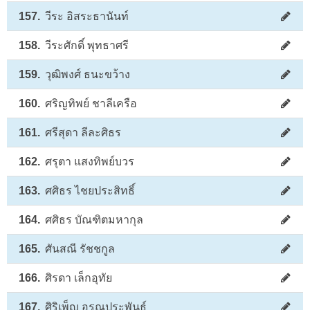
157.
วีระ อิสระธานันท์
158.
วีระศักดิ์ พุทธาศรี
159.
วุฒิพงศ์ ธนะขว้าง
160.
ศริญทิพย์ ชาลีเครือ
161.
ศรีสุดา ลีละศิธร
162.
ศรุตา แสงทิพย์บวร
163.
ศศิธร ไชยประสิทธิ์
164.
ศศิธร บัณฑิตมหากุล
165.
ศันสณี รัชชกูล
166.
ศิรดา เล็กอุทัย
167.
ศิริเพ็ญ อรุณประพันธ์