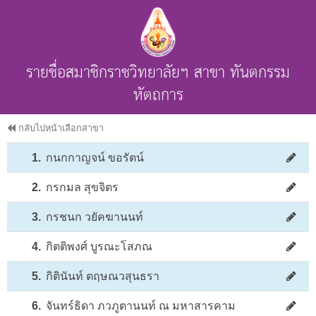
รายชื่อสมาชิกราชวิทยาลัยฯ สาขา ทันตกรรม
หัตถการ
กลับไปหน้าเลือกสาขา
1.
กนกกาญจน์ ขอรัตน์
2.
กรกมล สุขจิตร
3.
กรชนก วยัคฆานนท์
4.
กิตติพงศ์ บูรณะโสภณ
5.
กิตินันท์ ตฤษณวสุนธรา
6.
จันทร์ธิดา ภวภูตานนท์ ณ มหาสารคาม