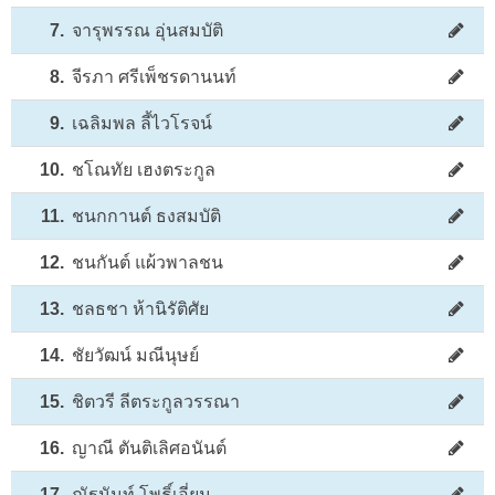
7.
จารุพรรณ อุ่นสมบัติ
8.
จีรภา ศรีเพ็ชรดานนท์
9.
เฉลิมพล ลี้ไวโรจน์
10.
ชโณทัย เฮงตระกูล
11.
ชนกกานต์ ธงสมบัติ
12.
ชนกันต์ แผ้วพาลชน
13.
ชลธชา ห้านิรัติศัย
14.
ชัยวัฒน์ มณีนุษย์
15.
ชิตวรี ลีตระกูลวรรณา
16.
ญาณี ตันติเลิศอนันต์
17.
ณัฐนันท์ โพธิ์เอี่ยม