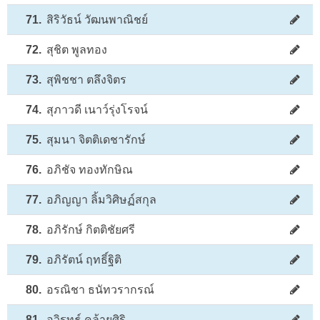
71.
สิริวัธน์ วัฒนพาณิชย์
72.
สุชิต พูลทอง
73.
สุพิชชา ตลึงจิตร
74.
สุภาวดี เนาว์รุ่งโรจน์
75.
สุมนา จิตติเดชารักษ์
76.
อภิชัจ ทองทักษิณ
77.
อภิญญา ลิ้มวิศิษฏ์สกุล
78.
อภิรักษ์ กิตติชัยศรี
79.
อภิรัตน์ ฤทธิ์ฐิติ
80.
อรณิชา ธนัทวรากรณ์
81.
อวิรุทธ์ คล้ายศิริ