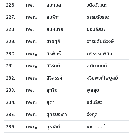
226.
ทพ.
สมกมล
วนิชวัฒนะ
227.
ทพญ.
สมพิศ
ธรรมรังรอง
228.
ทพ.
สมหมาย
ชอบอิสระ
229.
ทพญ.
สายศุภี
อารยสันติวงษ์
230.
ทพญ.
สิรพัชร์
ตรีธรรมพินิจ
231.
ทพญ.
สิริรักษ์
สติมานนท์
232.
ทพญ.
สิริสรรค์
จริยพงศ์ไพบูลย์
233.
ทพ.
สุกริช
พูลสุข
234.
ทพญ.
สุดา
แซ่เตียว
235.
ทพญ.
สุทธิประภา
อึ่งกุล
236.
ทพญ.
สุธาสินี
เกตานนท์