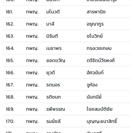
161.
ทพญ.
มโนวดี
สารพานิช
162.
ทพญ.
มาลี
อรุณากูร
163.
ทพญ.
มิรันตี
ชโนวิทย์
164.
ทพญ.
เมธาพร
ทรงเวชเกษม
165.
ทพญ.
ยอดขวัญ
ตรีรัตน์วีรพงศ์
166.
ทพญ.
ยุวดี
อัศวนันท์
167.
ทพญ.
รตนอร
จูห้อง
168.
ทพญ.
รติชนก
นันทนีย์
169.
ทพญ.
รพีพรรณ
โชคสมบัติชัย
170.
ทพญ.
รมย์ชลี
บุญญะธนาสิทธิ์