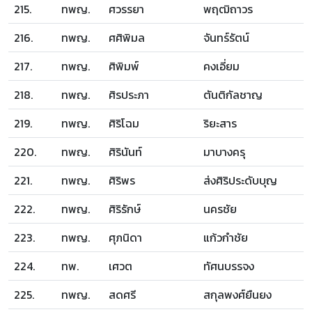
215.
ทพญ.
ศวรรยา
พฤฒิถาวร
216.
ทพญ.
ศศิพิมล
จันทร์รัตน์
217.
ทพญ.
ศิพิมพ์
คงเอี่ยม
218.
ทพญ.
ศิรประภา
ตันติกัลชาญ
219.
ทพญ.
ศิริโฉม
ริยะสาร
220.
ทพญ.
ศิรินันท์
มาบางครุ
221.
ทพญ.
ศิริพร
ส่งศิริประดับบุญ
222.
ทพญ.
ศิริรักษ์
นครชัย
223.
ทพญ.
ศุภนิดา
แก้วกำชัย
224.
ทพ.
เศวต
ทัศนบรรจง
225.
ทพญ.
สดศรี
สกุลพงศ์ยืนยง