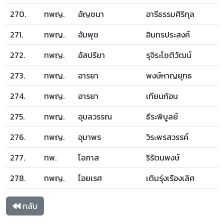
270.
ทพญ.
อัญชนา
อารีธรรมศิริกุล
271.
ทพญ.
อัมพุช
อินทรประสงค์
272.
ทพญ.
อัสปรียา
รุจิระโชติวัฒน์
273.
ทพญ.
อารยา
พงษ์หาญยุทธ
274.
ทพญ.
อารยา
เทียนก้อน
275.
ทพญ.
อุบลวรรณ
ธีระพิบูลย์
276.
ทพญ.
อุมาพร
วิระพรสวรรค์
277.
ทพ.
โอภาส
ริรัตนพงษ์
278.
ทพญ.
ไอยเรศ
เติมรุ่งเรืองเลิศ
กลับ