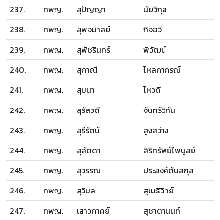
237.
ทพญ.
สุปัญญา
นัยวิกุล
238.
ทพญ.
สุพจมาลย์
กิจฉวี
239.
ทพญ.
สุพัชรินทร์
พิวัฒน์
240.
ทพญ.
สุภาณี
ไหลภาภรณ์
241.
ทพญ.
สุมนา
ไหวดี
242.
ทพญ.
สุรัสวดี
จันทร์วิทัน
243.
ทพญ.
สุรีรัตน์
สูงสว่าง
244.
ทพญ.
สุลัดดา
สิริทรัพย์ไพบูลย์
245.
ทพญ.
สุวรรณ
ประสงค์ตันสกุล
246.
ทพญ.
สุวิมล
สุเมธิวิทย์
247.
ทพญ.
เสาวภาคย์
สุชาตานนท์