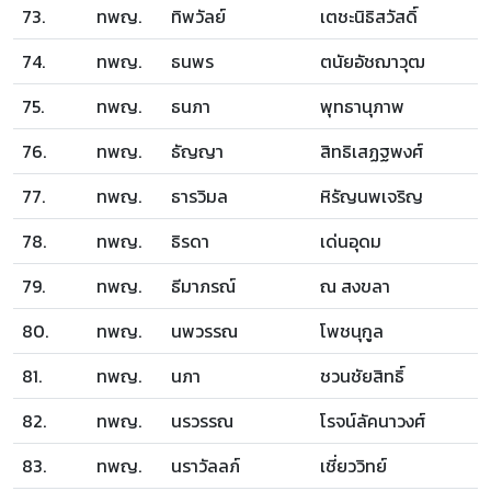
73.
ทพญ.
ทิพวัลย์
เตชะนิธิสวัสดิ์
74.
ทพญ.
ธนพร
ตนัยอัชฌาวุฒ
75.
ทพญ.
ธนภา
พุทธานุภาพ
76.
ทพญ.
ธัญญา
สิทธิเสฏฐพงศ์
77.
ทพญ.
ธารวิมล
หิรัญนพเจริญ
78.
ทพญ.
ธิรดา
เด่นอุดม
79.
ทพญ.
ธีมาภรณ์
ณ สงขลา
80.
ทพญ.
นพวรรณ
โพชนุกูล
81.
ทพญ.
นภา
ชวนชัยสิทธิ์
82.
ทพญ.
นรวรรณ
โรจน์ลัคนาวงศ์
83.
ทพญ.
นราวัลลภ์
เชี่ยววิทย์