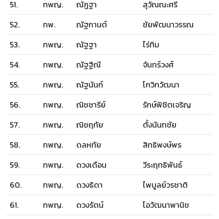
51.
ทพญ.
ณัฏฐา
สุวัณณะศรี
52.
ทพ.
ณัฐกานต์
ชัยพัฒนาวรรณ
53.
ทพญ.
ณัฐฐา
ไร่ทิม
54.
ทพญ.
ณัฐฐิณี
จันทร์วงศ์
55.
ทพญ.
ณัฐนันท์
โกวิทวัฒนา
56.
ทพญ.
ณิชชารีย์
รักษ์พิชิตเจริญ
57.
ทพญ.
ณิชฤทัย
ตั้งนันทชัย
58.
ทพญ.
ดลหทัย
สิทธิพงษ์พร
59.
ทพญ.
ดวงเดือน
วีระฤทธิพันธ์
60.
ทพญ.
ดวงธิดา
ไพบูลย์วรชาติ
61.
ทพญ.
ดวงรัตน์
โอวัฒนาพานิช