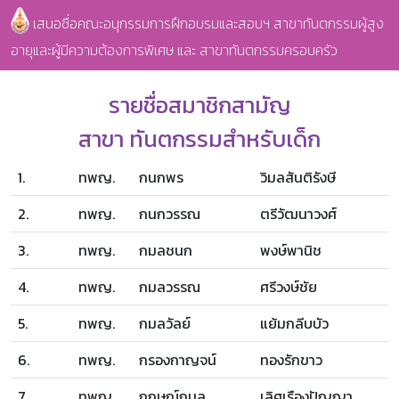
เสนอชื่อคณะอนุกรรมการฝึกอบรมและสอบฯ สาขาทันตกรรมผู้สูง
อายุและผู้มีความต้องการพิเศษ และ สาขาทันตกรรมครอบครัว
รายชื่อสมาชิกสามัญ
สาขา ทันตกรรมสำหรับเด็ก
1.
ทพญ.
กนกพร
วิมลสันติรังษี
2.
ทพญ.
กนกวรรณ
ตรีวัฒนาวงศ์
3.
ทพญ.
กมลชนก
พงษ์พานิช
4.
ทพญ.
กมลวรรณ
ศรีวงษ์ชัย
5.
ทพญ.
กมลวัลย์
แย้มกลีบบัว
6.
ทพญ.
กรองกาญจน์
ทองรักขาว
7.
ทพญ.
กฤษณ์กมล
เลิศเรืองปัญญา