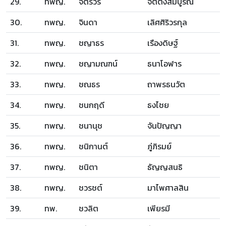
29.
ทพญ.
จิตรวรี
จิตตั้งสมบูรณ์
30.
ทพญ.
จินดา
เลิศศิริวรกุล
31.
ทพญ.
ชญาธร
เรืองดิษฐ์
32.
ทพญ.
ชญามณฑน์
ธนาโอฬาร
33.
ทพญ.
ชณธร
ถาพรธนวัต
34.
ทพญ.
ชนกฤดี
ธงไชย
35.
ทพญ.
ชนานุช
จันปัญญา
36.
ทพญ.
ชนิกานต์
ภู่ภิรมย์
37.
ทพญ.
ชนิตา
ธัญญสนธิ
38.
ทพญ.
ชวรชต์
มาไพศาลสิน
39.
ทพ.
ชวลิต
เพียรมี