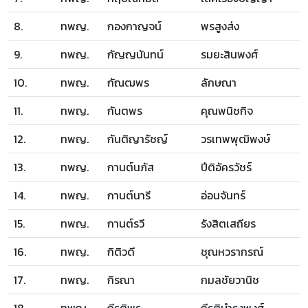
8.
ทพญ.
กองกาญจน์
พรสูงส่ง
9.
ทพญ.
กัญญนันทน์
รมยะสินพงศ์
10.
ทพญ.
กัณฒพร
ลักษณา
11.
ทพญ.
กันตพร
คุณพนิชกิจ
12.
ทพญ.
กันติญารัชญ์
วรเทพพุฒิพงษ์
13.
ทพญ.
กานต์นภัส
ปีติอัครวัชร์
14.
ทพญ.
กานต์นารี
อ่อนจันทร์
15.
ทพญ.
กานต์รวี
รังสิตเสถียร
16.
ทพญ.
กิติวดี
ชุณหวรากรณ์
17.
ทพญ.
กิรณา
กมลชัยวานิช