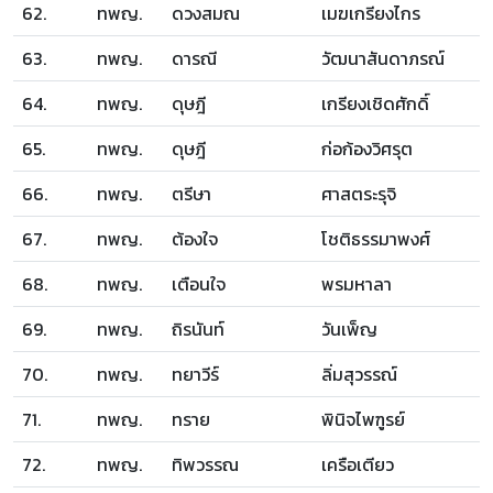
62.
ทพญ.
ดวงสมณ
เมฆเกรียงไกร
63.
ทพญ.
ดารณี
วัฒนาสันดาภรณ์
64.
ทพญ.
ดุษฎี
เกรียงเชิดศักดิ์
65.
ทพญ.
ดุษฎี
ก่อก้องวิศรุต
66.
ทพญ.
ตรีษา
ศาสตระรุจิ
67.
ทพญ.
ต้องใจ
โชติธรรมาพงศ์
68.
ทพญ.
เตือนใจ
พรมหาลา
69.
ทพญ.
ถิรนันท์
วันเพ็ญ
70.
ทพญ.
ทยาวีร์
ลิ่มสุวรรณ์
71.
ทพญ.
ทราย
พินิจไพฑูรย์
72.
ทพญ.
ทิพวรรณ
เครือเตียว