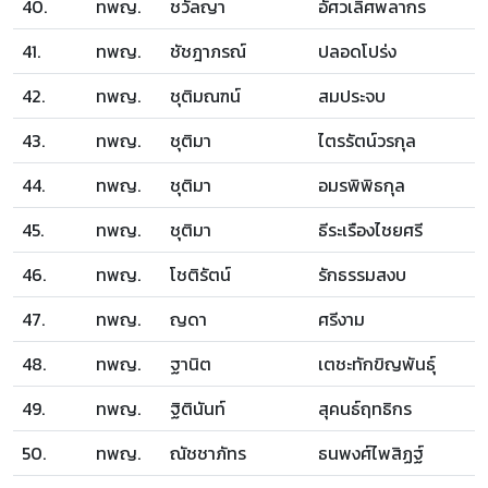
40.
ทพญ.
ชวัลญา
อัศวเลิศพลากร
41.
ทพญ.
ชัชฎาภรณ์
ปลอดโปร่ง
42.
ทพญ.
ชุติมณฑน์
สมประจบ
43.
ทพญ.
ชุติมา
ไตรรัตน์วรกุล
44.
ทพญ.
ชุติมา
อมรพิพิธกุล
45.
ทพญ.
ชุติมา
ธีระเรืองไชยศรี
46.
ทพญ.
โชติรัตน์
รักธรรมสงบ
47.
ทพญ.
ญดา
ศรีงาม
48.
ทพญ.
ฐานิต
เตชะทักขิญพันธุ์
49.
ทพญ.
ฐิตินันท์
สุคนธ์ฤทธิกร
50.
ทพญ.
ณัชชาภัทร
ธนพงศ์ไพสิฏฐ์