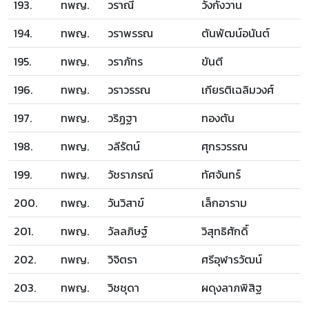
193.
ทพญ.
วราณี
วังกังวาน
194.
ทพญ.
วราพรรณ
ตันพัฒน์อนันต์
195.
ทพญ.
วราภัทร
ขันตี
196.
ทพญ.
วราวรรณ
เกียรติเฉลิมวงศ์
197.
ทพญ.
วริฏฐา
ทองตัน
198.
ทพญ.
วลีรัตน์
ศุกรวรรณ
199.
ทพญ.
วัชราภรณ์
ทัศจันทร์
200.
ทพญ.
วันวิสาข์
เล็กอาราม
201.
ทพญ.
วัลลภิษฐ์
วิสุทธิศักดิ์
202.
ทพญ.
วิจิตรา
ศรีอุฬารวัฒน์
203.
ทพญ.
วิชชุดา
ผดุงลาภพิสิฐ