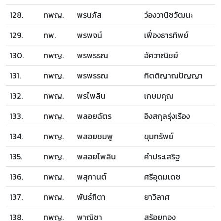
128.
ทพญ.
พรนภัส
ว่องวานิชวัฒนะ
129.
ทพ.
พรพจน์
เฟื่องธารทิพย์
130.
ทพญ.
พรพรรณ
อัศวาณิชย์
131.
ทพญ.
พรพรรณ
กิตติญาณปัญญา
132.
ทพญ.
พรไพลิน
เกษมคุณ
133.
ทพญ.
พลอยฉัตร
อิงสกุลรุ่งเรือง
134.
ทพญ.
พลอยชมพู
ขุมทรัพย์
135.
ทพญ.
พลอยไพลิน
คำประเสริฐ
136.
ทพญ.
พสุกานต์
ศรีอุดมเดช
137.
ทพญ.
พันธ์ฑิตา
ยาวิลาศ
138.
ทพญ.
พาณิชา
สร้อยทอง