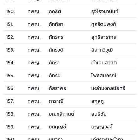
150.
ทพญ.
ภคธิติ
รุจิโรจนานันท์
151.
ทพญ.
ภัททิยา
ศุภรัตนพงศ์
152.
ทพญ.
ภัทรภร
สุทธิสารากร
153.
ทพญ.
ภัทรวดี
ลีลาทวีวุฒิ
154.
ทพญ.
ภัทรา
ดำเนินสวัสดิ์
155.
ทพญ.
ภัทริน
โพธิสมภรณ์
156.
ทพญ.
ภัสราพร
เหล่ามงคลชัยศรี
157.
ทพญ.
ภาราณี
สกุลคู
158.
ทพญ.
มณฑลิกานต์
สนธิชัย
159.
ทพญ.
มนฤญช์
บุญญวงศ์
160.
ทพญ.
มนวิภา
เกียรติธนะบำรุง