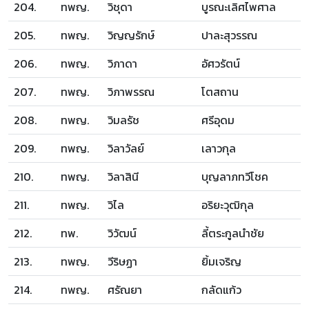
204.
ทพญ.
วิชุดา
บูรณะเลิศไพศาล
205.
ทพญ.
วิญญรักษ์
ปาละสุวรรณ
206.
ทพญ.
วิภาดา
อัศวรัตน์
207.
ทพญ.
วิภาพรรณ
โตสถาน
208.
ทพญ.
วิมลรัช
ศรีอุดม
209.
ทพญ.
วิลาวัลย์
เลาวกุล
210.
ทพญ.
วิลาสินี
บุญลาภทวีโชค
211.
ทพญ.
วิไล
อริยะวุฒิกุล
212.
ทพ.
วิวัฒน์
ลี้ตระกูลนำชัย
213.
ทพญ.
วีริษฏา
ยิ้มเจริญ
214.
ทพญ.
ศรัณยา
กลัดแก้ว