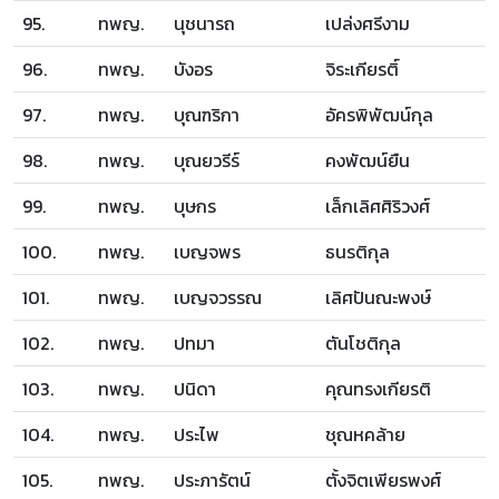
95.
ทพญ.
นุชนารถ
เปล่งศรีงาม
96.
ทพญ.
บังอร
จิระเกียรติ์
97.
ทพญ.
บุณฑริกา
อัครพิพัฒน์กุล
98.
ทพญ.
บุณยวรีร์
คงพัฒน์ยืน
99.
ทพญ.
บุษกร
เล็กเลิศศิริวงศ์
100.
ทพญ.
เบญจพร
ธนรติกุล
101.
ทพญ.
เบญจวรรณ
เลิศปันณะพงษ์
102.
ทพญ.
ปทมา
ตันโชติกุล
103.
ทพญ.
ปนิดา
คุณทรงเกียรติ
104.
ทพญ.
ประไพ
ชุณหคล้าย
105.
ทพญ.
ประภารัตน์
ตั้งจิตเพียรพงศ์