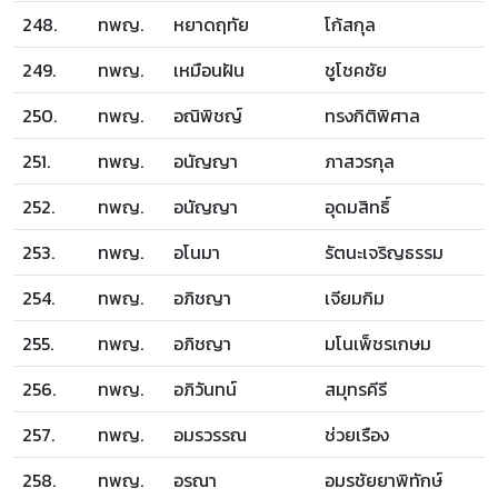
248.
ทพญ.
หยาดฤทัย
โก้สกุล
249.
ทพญ.
เหมือนฝัน
ชูโชคชัย
250.
ทพญ.
อณิพิชญ์
ทรงกิติพิศาล
251.
ทพญ.
อนัญญา
ภาสวรกุล
252.
ทพญ.
อนัญญา
อุดมสิทธิ์
253.
ทพญ.
อโนมา
รัตนะเจริญธรรม
254.
ทพญ.
อภิชญา
เจียมกิม
255.
ทพญ.
อภิชญา
มโนเพ็ชรเกษม
256.
ทพญ.
อภิวันทน์
สมุทรคีรี
257.
ทพญ.
อมรวรรณ
ช่วยเรือง
258.
ทพญ.
อรณา
อมรชัยยาพิทักษ์