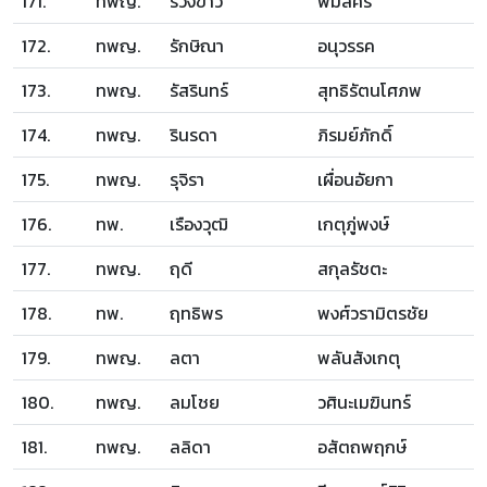
171.
ทพญ.
รวงข้าว
พิมลศรี
172.
ทพญ.
รักษิณา
อนุวรรค
173.
ทพญ.
รัสรินทร์
สุทธิรัตนโศภพ
174.
ทพญ.
รินรดา
ภิรมย์ภักดิ์
175.
ทพญ.
รุจิรา
เผื่อนอัยกา
176.
ทพ.
เรืองวุฒิ
เกตุภู่พงษ์
177.
ทพญ.
ฤดี
สกุลรัชตะ
178.
ทพ.
ฤทธิพร
พงศ์วรามิตรชัย
179.
ทพญ.
ลตา
พลันสังเกตุ
180.
ทพญ.
ลมโชย
วศินะเมฆินทร์
181.
ทพญ.
ลลิดา
อสัตถพฤกษ์