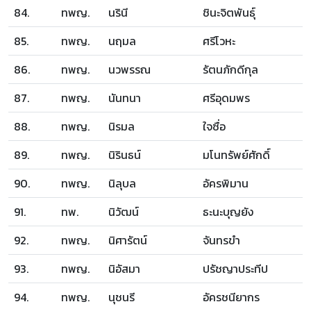
84.
ทพญ.
นรินี
ชินะจิตพันธุ์
85.
ทพญ.
นฤมล
ศรีโวหะ
86.
ทพญ.
นวพรรณ
รัตนภักดีกุล
87.
ทพญ.
นันทนา
ศรีอุดมพร
88.
ทพญ.
นิรมล
ใจซื่อ
89.
ทพญ.
นิรินธน์
มโนทรัพย์ศักดิ์
90.
ทพญ.
นิลุบล
อัครพิมาน
91.
ทพ.
นิวัฒน์
ธะนะบุญยัง
92.
ทพญ.
นิศารัตน์
จันทรขำ
93.
ทพญ.
นิอัสมา
ปรัชญาประทีป
94.
ทพญ.
นุชนรี
อัครชนียากร