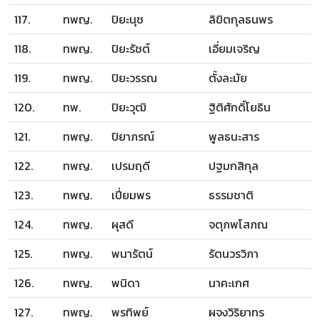
117.
ทพญ.
ปิยะนุช
ลิขิตกุลธนพร
118.
ทพญ.
ปิยะรัชต์
เอี่ยมเจริญ
119.
ทพญ.
ปิยะวรรณ
ตั้งละมัย
120.
ทพ.
ปิยะวุฒิ
ฐิติศักดิ์โยธิน
121.
ทพญ.
ปิยาภรณ์
พูลธนะสาร
122.
ทพญ.
เปรมฤดี
ปฐมกสิกุล
123.
ทพญ.
เปี่ยมพร
ธรรมชาติ
124.
ทพญ.
ผุสดี
จตุภพโสภณ
125.
ทพญ.
พนารัตน์
รัตนวรวิภา
126.
ทพญ.
พนิดา
นาคะเกศ
127.
ทพญ.
พรทิพย์
ผจงวิริยาทร