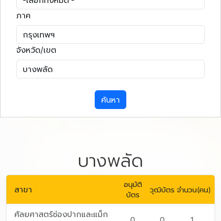
ภาค
จังหวัด/เขต
ค้นหา
บางพลัด
อนุมัติ
สาขา
วุฒิบัตร
จำนวน(คน)
บัตร
ศัลยศาสตร์ช่องปากและแม็ก
0
0
1