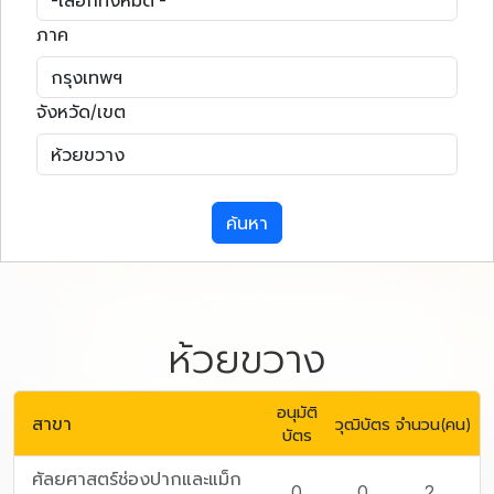
ภาค
จังหวัด/เขต
ค้นหา
ห้วยขวาง
อนุมัติ
สาขา
วุฒิบัตร
จำนวน(คน)
บัตร
ศัลยศาสตร์ช่องปากและแม็ก
0
0
2