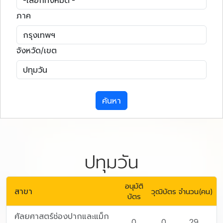
ภาค
จังหวัด/เขต
ค้นหา
ปทุมวัน
อนุมัติ
สาขา
วุฒิบัตร
จำนวน(คน)
บัตร
ศัลยศาสตร์ช่องปากและแม็ก
0
0
29