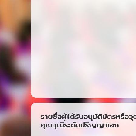
รายชื่อผู้ได้รับอนุมัติบัตรห
คุณวุฒิระดับปริญญาเอก