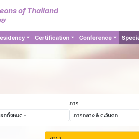
geons of Thailand
ทย
esidency
Certification
Conference
Specia
า
ภาค
สาขา