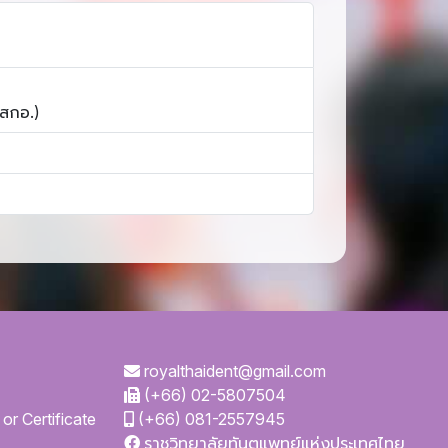
 สกอ.)
royalthaident@gmail.com
(+66) 02-5807504
or Certificate
(+66) 081-2557945
ราชวิทยาลัยทันตแพทย์แห่งประเทศไทย