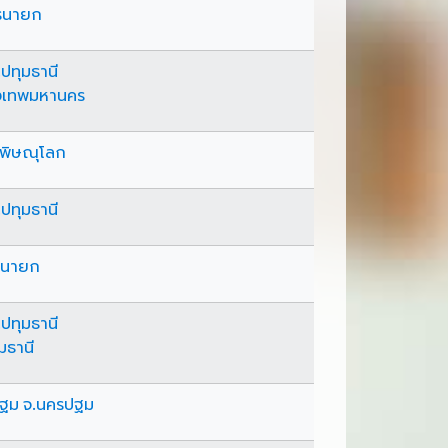
ครนายก
ปทุมธานี
ุงเทพมหานคร
จ.พิษณุโลก
ปทุมธานี
ครนายก
ปทุมธานี
ุมธานี
ปฐม จ.นครปฐม