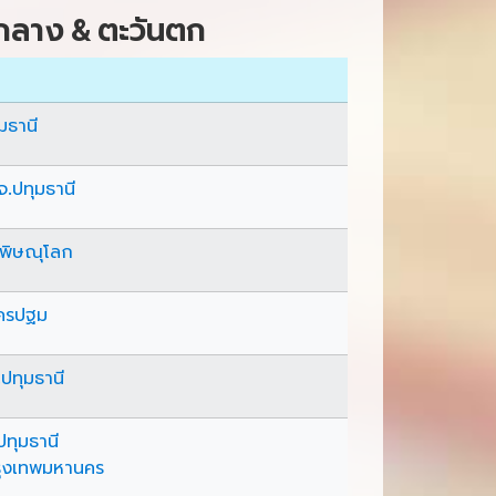
กลาง & ตะวันตก
มธานี
จ.ปทุมธานี
จ.พิษณุโลก
ครปฐม
ปทุมธานี
ปทุมธานี
ุงเทพมหานคร