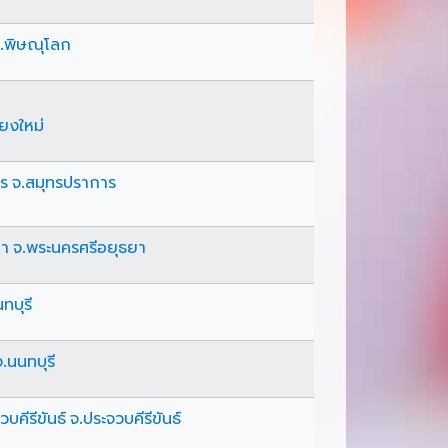
จ.พิษณุโลก
ียงใหม่
าร จ.สมุทรปราการ
ยา จ.พระนครศรีอยุธยา
ทบุรี
.นนทบุรี
บคีรีขันธ์ จ.ประจวบคีรีขันธ์