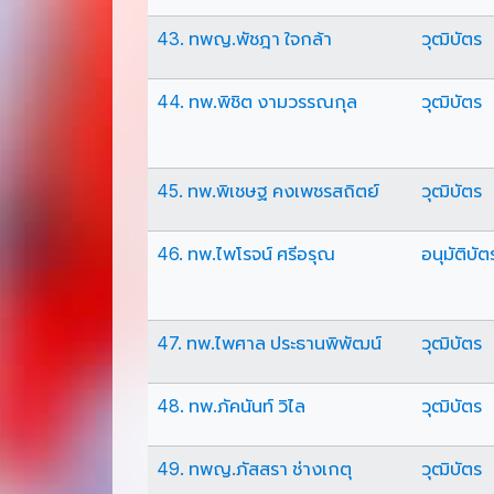
43. ทพญ.พัชฎา ใจกล้า
วุฒิบัตร
44. ทพ.พิชิต งามวรรณกุล
วุฒิบัตร
45. ทพ.พิเชษฐ คงเพชรสถิตย์
วุฒิบัตร
46. ทพ.ไพโรจน์ ศรีอรุณ
อนุมัติบัต
47. ทพ.ไพศาล ประธานพิพัฒน์
วุฒิบัตร
48. ทพ.ภัคนันท์ วิไล
วุฒิบัตร
49. ทพญ.ภัสสรา ช่างเกตุ
วุฒิบัตร