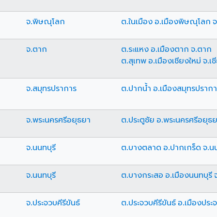
จ.พิษณุโลก
ต.ในเมือง อ.เมืองพิษณุโลก 
จ.ตาก
ต.ระแหง อ.เมืองตาก จ.ตาก
ต.สุเทพ อ.เมืองเชียงใหม่ จ.เช
จ.สมุทรปราการ
ต.ปากน้ำ อ.เมืองสมุทรปราก
จ.พระนครศรีอยุธยา
ต.ประตูชัย อ.พระนครศรีอยุธ
จ.นนทบุรี
ต.บางตลาด อ.ปากเกร็ด จ.นน
จ.นนทบุรี
ต.บางกระสอ อ.เมืองนนทบุรี จ
จ.ประจวบคีรีขันธ์
ต.ประจวบคีรีขันธ์ อ.เมืองประจว