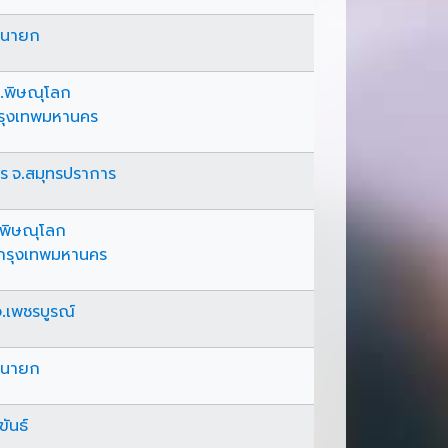
ครนายก
จ.พิษณุโลก
กรุงเทพมหานคร
าร จ.สมุทรปราการ
จ.พิษณุโลก
กรุงเทพมหานคร
จ.เพชรบูรณ์
ครนายก
ขันธ์