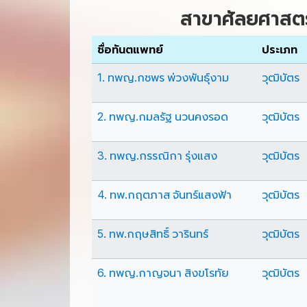
สาขาศัลยศาสตร
ชื่อทันตแพทย์
ประเภท
1. ทพญ.กชพร พ่วงพันธุ์งาม
วุฒิบัตร
2. ทพญ.กมลรัฐ นวนคงรอด
วุฒิบัตร
3. ทพญ.กรรณิกา รุ่งแสง
วุฒิบัตร
4. ทพ.กฤตภาส จันทร์แสงฟ้า
วุฒิบัตร
5. ทพ.กฤษสิทธิ์ วารินทร์
วุฒิบัตร
6. ทพญ.กาญจนา สิงขโรทัย
วุฒิบัตร