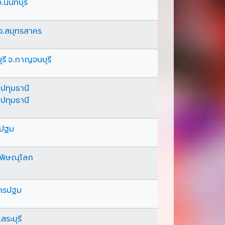
.นนทบุรี
จ.สมุทรสาคร
ี จ.กาญจนบุรี
ปทุมธานี
ปทุมธานี
รปฐม
จ.พิษณุโลก
ครปฐม
สระบุรี