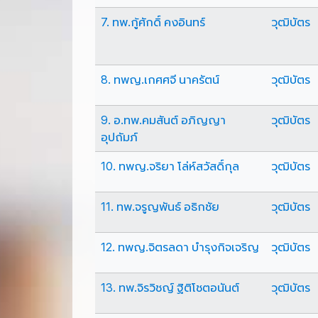
7. ทพ.กู้ศักดิ์ คงอินทร์
วุฒิบัตร
8. ทพญ.เกศศจี นาครัตน์
วุฒิบัตร
9. อ.ทพ.คมสันต์ อภิญญา
วุฒิบัตร
อุปถัมภ์
10. ทพญ.จริยา โล่ห์สวัสดิ์กุล
วุฒิบัตร
11. ทพ.จรูญพันธ์ อธิกชัย
วุฒิบัตร
12. ทพญ.จิตรลดา บำรุงกิจเจริญ
วุฒิบัตร
13. ทพ.จิรวิชญ์ ฐิติโชตอนันต์
วุฒิบัตร