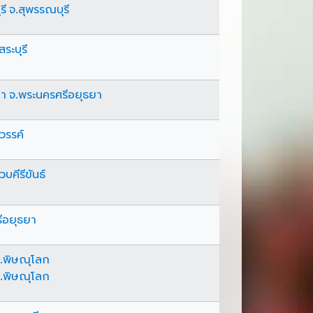
รี จ.สุพรรณบุรี
ระบุรี
ยา จ.พระนครศรีอยุธยา
วรรค์
บคีรีขันธ์
รีอยุธยา
จ.พิษณุโลก
จ.พิษณุโลก