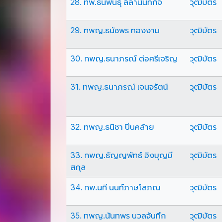
28. ทพ.ธนพันธุ์ ลีลานันทกิจ
วุฒิบัตร
29. ทพญ.ธนัชพร ทองงาม
วุฒิบัตร
30. ทพญ.ธนาภรณ์ ต่อศรีเจริญ
วุฒิบัตร
31. ทพญ.ธนาภรณ์ เจนจรัตน์
วุฒิบัตร
32. ทพญ.ธนิชา ปิ่นคล้าย
วุฒิบัตร
33. ทพญ.ธัญญพัทธ์ อิงบุญมี
วุฒิบัตร
สกุล
34. ทพ.นที นนท์ภาษโสภณ
วุฒิบัตร
35. ทพญ.นันทพร นวลจันทึก
วุฒิบัตร