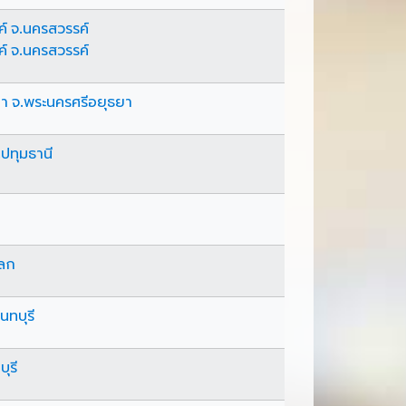
์ จ.นครสวรรค์
์ จ.นครสวรรค์
ยา จ.พระนครศรีอยุธยา
ปทุมธานี
โลก
นทบุรี
ุรี