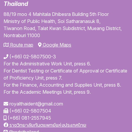
Thailand
88/19 moo 4
Mahitala Dhibesra Building
5th Floor
Ministry of Public Health,
Soi Satharanasuk 8,
Tiwanon Road,
Talat Kwan Subdistrict,
Mueang District,
Nontraburi
11000
Route map
Google Maps
(+66) 02-5807500-3
For the Administrative Work Unit, press 6.
For Dentist Testing or Certificate of Approval or Certificate
of Proficiency Unit, press 7.
For the Finance, Accounting and Supplies Unit, press 8.
For the Academic Meetings Unit, press 9.
royalthaident@gmail.com
(+66) 02-5807504
(+66) 081-2557945
ราชวิทยาลัยทันตแพทย์แห่งประเทศไทย