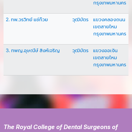
กรุงเทพมหานคร
2. ทพ.วรวิทย์ แซ่ก๊วย
วุฒิบัตร
แขวงคลองถนน
เขตสายไหม
กรุงเทพมหานคร
3. ทพญ.อุษณีษ์ สิงห์เจริญ
วุฒิบัตร
แขวงออเงิน
เขตสายไหม
กรุงเทพมหานคร
The Royal College of Dental Surgeons of