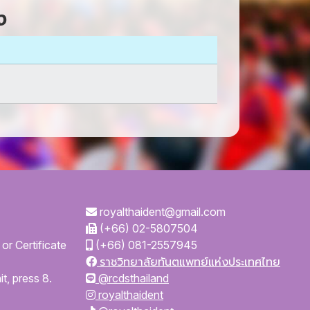
ง
royalthaident@gmail.com
(+66) 02-5807504
or Certificate
(+66) 081-2557945
ราชวิทยาลัยทันตแพทย์แห่งประเทศไทย
t, press 8.
@rcdsthailand
royalthaident