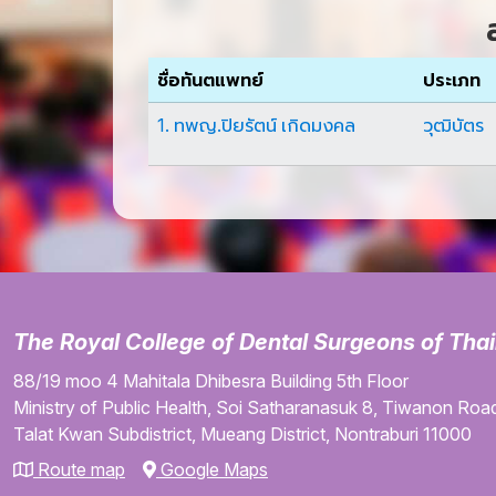
ชื่อทันตแพทย์
ประเภท
1. ทพญ.ปิยรัตน์ เกิดมงคล
วุฒิบัตร
The Royal College of Dental Surgeons of Tha
88/19 moo 4
Mahitala Dhibesra Building
5th Floor
Ministry of Public Health,
Soi Satharanasuk 8,
Tiwanon Road
Talat Kwan Subdistrict,
Mueang District,
Nontraburi
11000
Route map
Google Maps