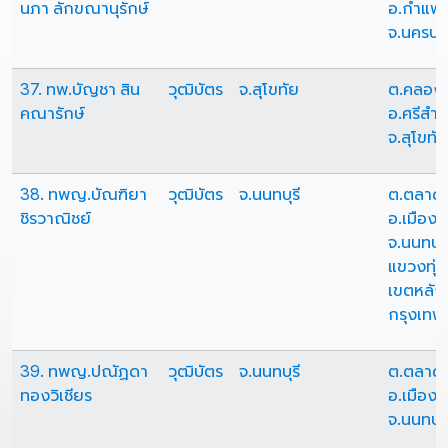
นภา ลักขณานุรักษ์
อ.กำแพ
จ.นครป
37. ทพ.บัญชา สิน
วุฒิบัตร
จ.สุโขทัย
ต.คลอง
คณารักษ์
อ.ศรีสำโ
จ.สุโขทัย
38. ทพญ.บัณฑิยา
วุฒิบัตร
จ.นนทบุรี
ต.ตลาด
ชิรวาณิชย์
อ.เมืองน
จ.นนทบุร
แขวงทุ่
เขตหลักส
กรุงเท
39. ทพญ.ปณัฏดา
วุฒิบัตร
จ.นนทบุรี
ต.ตลาด
ทองวิเชียร
อ.เมืองน
จ.นนทบุร