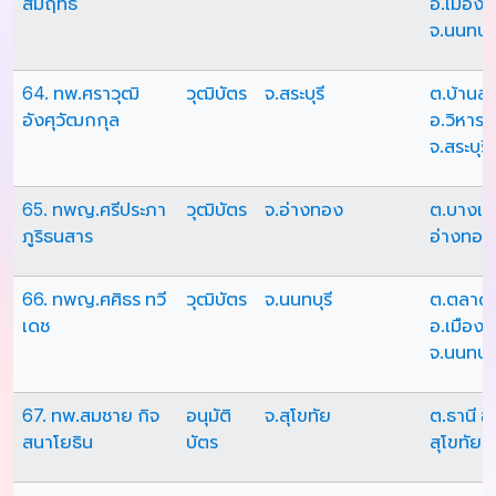
สัมฤทธิ์
อ.เมืองน
จ.นนทบุร
64. ทพ.ศราวุฒิ
วุฒิบัตร
จ.สระบุรี
ต.บ้านล
อังศุวัฒกกุล
อ.วิหาร
จ.สระบุรี
65. ทพญ.ศรีประภา
วุฒิบัตร
จ.อ่างทอง
ต.บางแก้
ภูริธนสาร
อ่างทอง
66. ทพญ.ศศิธร ทวี
วุฒิบัตร
จ.นนทบุรี
ต.ตลาด
เดช
อ.เมืองน
จ.นนทบุร
67. ทพ.สมชาย กิจ
อนุมัติ
จ.สุโขทัย
ต.ธานี อ
สนาโยธิน
บัตร
สุโขทัย จ