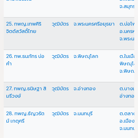
จ.สมุทร
25. ทพญ.เทพศิริ
วุฒิบัตร
จ.พระนครศรีอยุธยา
ต.บ่อโพ
จิตต์สวัสดิ์ไทย
อ.นครห
จ.พระนค
26. ทพ.ธนภัทร บ่อ
วุฒิบัตร
จ.พิษณุโลก
ต.ในเมือ
คำ
พิษณุโล
จ.พิษณุ
27. ทพญ.ธนิษฐา สิ
วุฒิบัตร
จ.อ่างทอง
ต.บางแก้
มรีวงษ์
อ่างทอง
28. ทพญ.ธัญวรัต
วุฒิบัตร
จ.นนทบุรี
ต.ตลาด
ม์ เกตุศรี
อ.เมืองน
จ.นนทบุร