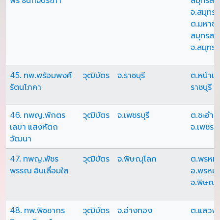
พร ธนกิจประภา
สมุทรสา
จ.สมุทร
ต.มหาชัย
สมุทรสา
จ.สมุทร
45. ทพ.พร้อมพงศ์
วุฒิบัตร
จ.ราชบุรี
ต.หน้าเม
รัตนโภคา
ราชบุรี จ
46. ทพญ.พักตร
วุฒิบัตร
จ.เพชรบุรี
ต.ชะอำ อ
เลขา แสงหัตถ
จ.เพชรบุร
วัฒนา
47. ทพญ.พัชร
วุฒิบัตร
จ.พิษณุโลก
ต.พรหมพ
พรรณ อินเลื่อมใส
อ.พรหมพ
จ.พิษณุ
48. ทพ.พิชชากร
วุฒิบัตร
จ.อ่างทอง
ต.แสวง