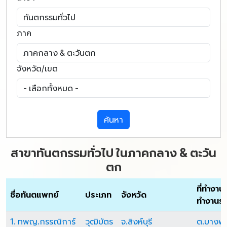
ภาค
จังหวัด/เขต
ค้นหา
สาขาทันตกรรมทั่วไป ในภาคกลาง & ตะวัน
ตก
ที่ทำงานหล
ชื่อทันตแพทย์
ประเภท
จังหวัด
ทำงานร
1. ทพญ.กรรณิการ์
วุฒิบัตร
จ.สิงห์บุรี
ต.บางพุ