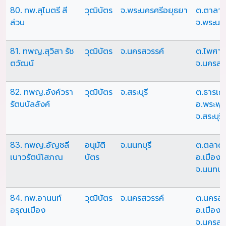
80. ทพ.สุไมตรี สี
วุฒิบัตร
จ.พระนครศรีอยุธยา
ต.ตาลาน 
ส่วน
จ.พระนค
81. ทพญ.สุวิสา รัช
วุฒิบัตร
จ.นครสวรรค์
ต.ไพศาลี
ตวัฒน์
จ.นครสว
82. ทพญ.อังค์วรา
วุฒิบัตร
จ.สระบุรี
ต.ธารเก
รัตนบัลลังค์
อ.พระพุ
จ.สระบุรี
83. ทพญ.อัญชลี
อนุมัติ
จ.นนทบุรี
ต.ตลาด
เนาวรัตน์โสภณ
บัตร
อ.เมืองน
จ.นนทบุร
84. ทพ.อานนท์
วุฒิบัตร
จ.นครสวรรค์
ต.นครสว
อรุณเมือง
อ.เมือง
จ.นครสว