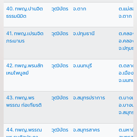
40. ทพญ.ปานจิต
วุฒิบัตร
จ.ตาก
ต.แม่สอ
ธรรมนิมิต
จ.ตาก
41. ทพญ.เปรมจิต
วุฒิบัตร
จ.ปทุมธานี
ต.คลอง
ภระมามร
อ.คลอง
จ.ปทุมธา
42. ทพญ.พรนลัท
วุฒิบัตร
จ.นนทบุรี
ต.ตลาด
เหมไพบูลย์
อ.เมืองน
จ.นนทบุร
43. ทพญ.พร
วุฒิบัตร
จ.สมุทรปราการ
ต.บางเพ
พรรณ ก่อเกียรติ
อ.บางบ่
จ.สมุทร
44. ทพญ.พรรณ
วุฒิบัตร
จ.สมุทรสาคร
ต.มหาชัย