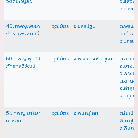
จิตตนะวิบูลย์
อ.แสวง
จ.อ่างท
49. ทพญ.พิชชา
วุฒิบัตร
จ.นครปฐม
ต.พระปฐ
ภัสร์ สุพรรณศรี
อ.เมือง
จ.นครป
50. ทพญ.พูนธิป
วุฒิบัตร
จ.พระนครศรีอยุธยา
ต.สามเร
ภัทรกุลวิวัฒน์
อ.บางปะ
จ.พระนค
ต.ลาดส
อ.ลำลูก
จ.ปทุมธา
51. ทพญ.มาริษา
วุฒิบัตร
จ.พิษณุโลก
ต.ในเมือ
มาสอน
พิษณุโล
จ.พิษณุ