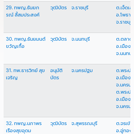
29. ทพญ.ธันยภ
วุฒิบัตร
จ.ราชบุรี
ต.เจ็ดเส
รณ์ ลี้สมประสงค์
อ.โพธาร
จ.ราชบุรี
30. ทพญ.ธันยมนต์
วุฒิบัตร
จ.นนทบุรี
ต.ตลาด
ขวัญเกื้อ
อ.เมืองน
จ.นนทบุร
31. ทพ.ธารวิทย์ สุข
อนุมัติ
จ.นครปฐม
ต.พระปฐ
เจริญ
บัตร
อ.เมือง
จ.นครป
ต.พระปฐ
อ.เมือง
จ.นครป
32. ทพญ.นภาพร
วุฒิบัตร
จ.สุพรรณบุรี
ต.จรเข้ส
เรืองสุขอุดม
อ.อู่ทอง