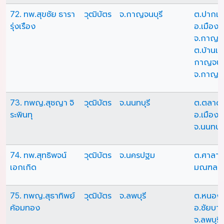
72. ทพ.สุขชัย ธารา
วุฒิบัตร
จ.กาญจนบุรี
ต.ปากแ
รุ่งเรือง
อ.เมือง
จ.กาญจน
ต.บ้านเห
กาญจนบุ
จ.กาญจน
73. ทพญ.สุชญา จิ
วุฒิบัตร
จ.นนทบุรี
ต.ตลาด
ระพินทุ
อ.เมืองน
จ.นนทบุร
74. ทพ.สุทธิพจน์
วุฒิบัตร
จ.นครปฐม
ต.ศาลาย
เอกเกิด
มณฑล จ
75. ทพญ.สุธาทิพย์
วุฒิบัตร
จ.ลพบุรี
ต.หนองบ
ค้อมทอง
อ.ชัยบา
จ.ลพบุรี