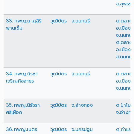
จ.สุพรรณ
33. ทพญ.นาฏสิรี
วุฒิบัตร
จ.นนทบุรี
ต.ตลาด
พานเข็ม
อ.เมืองน
จ.นนทบุร
ต.ตลาด
อ.เมืองน
จ.นนทบุร
34. ทพญ.นิรชา
วุฒิบัตร
จ.นนทบุรี
ต.ตลาด
เจริญกิจจาธร
อ.เมืองน
จ.นนทบุร
35. ทพญ.นิรัชรา
วุฒิบัตร
จ.อ่างทอง
ต.ป่าโมก
ศรีเผือก
จ.อ่างท
36. ทพญ.เนตร
วุฒิบัตร
จ.นครปฐม
ต.กำแพ