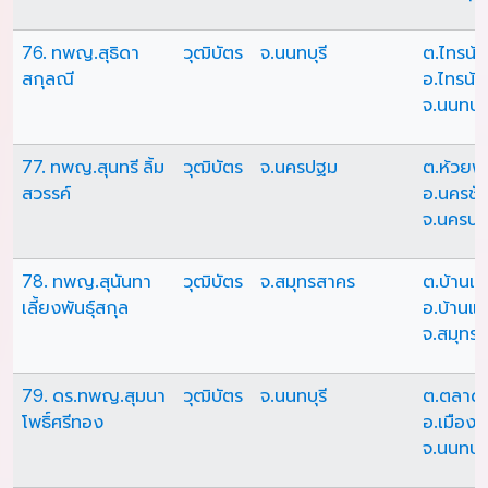
76. ทพญ.สุธิดา
วุฒิบัตร
จ.นนทบุรี
ต.ไทรน้
สกุลณี
อ.ไทรน้
จ.นนทบุร
77. ทพญ.สุนทรี ลิ้ม
วุฒิบัตร
จ.นครปฐม
ต.ห้วยพล
สวรรค์
อ.นครชัย
จ.นครป
78. ทพญ.สุนันทา
วุฒิบัตร
จ.สมุทรสาคร
ต.บ้านแพ
เลี้ยงพันธุ์สกุล
อ.บ้านแพ
จ.สมุทร
79. ดร.ทพญ.สุมนา
วุฒิบัตร
จ.นนทบุรี
ต.ตลาด
โพธิ์ศรีทอง
อ.เมืองน
จ.นนทบุร