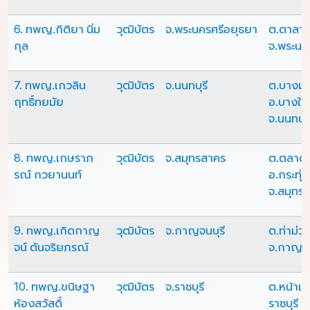
6. ทพญ.กิติยา นิ่ม
วุฒิบัตร
จ.พระนครศรีอยุธยา
ต.ตาลาน 
กุล
จ.พระนค
7. ทพญ.เกวลิน
วุฒิบัตร
จ.นนทบุรี
ต.บางม่
ฤทธิ์ทยมัย
อ.บางให
จ.นนทบุร
8. ทพญ.เกษราภ
วุฒิบัตร
จ.สมุทรสาคร
ต.ตลาดก
รณ์ กวยานนท์
อ.กระทุ่
จ.สมุทร
9. ทพญ.เกิดกาญ
วุฒิบัตร
จ.กาญจนบุรี
ต.ท่าม่ว
จน์ ตันจริยภรณ์
จ.กาญจน
10. ทพญ.ขนิษฐา
วุฒิบัตร
จ.ราชบุรี
ต.หน้าเม
ห้องสวัสดิ์
ราชบุรี จ