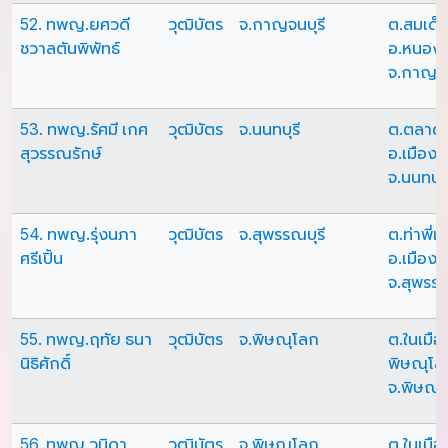
52. ทพญ.ยศวดี
วุฒิบัตร
จ.กาญจนบุรี
ต.สมเด็
ชวาลตันพิพัทธ์
อ.หนองป
จ.กาญจน
53. ทพญ.รัศมี เกศ
วุฒิบัตร
จ.นนทบุรี
ต.ตลาด
สุวรรณรักษ์
อ.เมืองน
จ.นนทบุร
54. ทพญ.รุ่งนภา
วุฒิบัตร
จ.สุพรรณบุรี
ต.ท่าพี่เล
ศรีเปิ้น
อ.เมืองส
จ.สุพรรณ
55. ทพญ.ฤทัย ธนา
วุฒิบัตร
จ.พิษณุโลก
ต.ในเมือ
นิธิศักดิ์
พิษณุโล
จ.พิษณุ
56. ทพญ.วนิดา
วุฒิบัตร
จ.พิษณุโลก
ต.ในเมือ