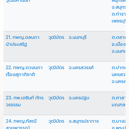
วุฒิมหานนท์
สมุทรสา
จ.สมุทร
ต.ท่าราบ
เพชรบุรี 
21. ทพญ.ดลนภา
วุฒิบัตร
จ.นนทบุรี
ต.ตลาด
น้าประเสริฐ
อ.เมืองน
จ.นนทบุร
22. ทพญ.ดวงนภา
วุฒิบัตร
จ.นครสวรรค์
ต.ปากน้ำ
เรืองสุภาภิชาติ
นครสวรร
จ.นครสว
23. ทพ.เตชินท์ ภัทร
วุฒิบัตร
จ.นครปฐม
ต.ศาลาย
วรธรรม
มณฑล จ
24. ทพญ.ทัสณี
วุฒิบัตร
จ.สมุทรปราการ
ต.บางจ
สายพวรรณ์
อ.พระปร