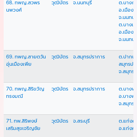
68. ทพญ.สวพร
วุฒิบัตร
จ.นนทบุรี
ต.บางก
นพวงศ์
อ.เมืองน
จ.นนทบุร
ต.บางเข
อ.เมืองน
จ.นนทบุร
69. ทพญ.สายตวัน
วุฒิบัตร
จ.สมุทรปราการ
ต.ปากน้ำ
อุ่นเมืองเพีย
สมุทรปร
จ.สมุทร
70. ทพญ.สิริขวัญ
วุฒิบัตร
จ.สมุทรปราการ
ต.บางพล
ทรงมณี
อ.บางพล
จ.สมุทร
71. ทพ.สิริพงษ์
วุฒิบัตร
จ.สระบุรี
ต.แก่งค
เสริมสุขเจริญชัย
อ.แก่งคอ