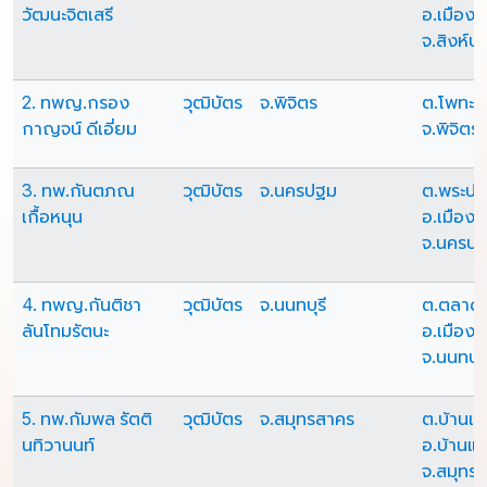
วัฒนะจิตเสรี
อ.เมืองสิ
จ.สิงห์บุร
2. ทพญ.กรอง
วุฒิบัตร
จ.พิจิตร
ต.โพทะเ
กาญจน์ ดีเอี่ยม
จ.พิจิตร
3. ทพ.กันตภณ
วุฒิบัตร
จ.นครปฐม
ต.พระปฐ
เกื้อหนุน
อ.เมือง
จ.นครป
4. ทพญ.กันติชา
วุฒิบัตร
จ.นนทบุรี
ต.ตลาด
ลันโทมรัตนะ
อ.เมืองน
จ.นนทบุร
5. ทพ.กัมพล รัตติ
วุฒิบัตร
จ.สมุทรสาคร
ต.บ้านแพ
นทิวานนท์
อ.บ้านแพ
จ.สมุทร