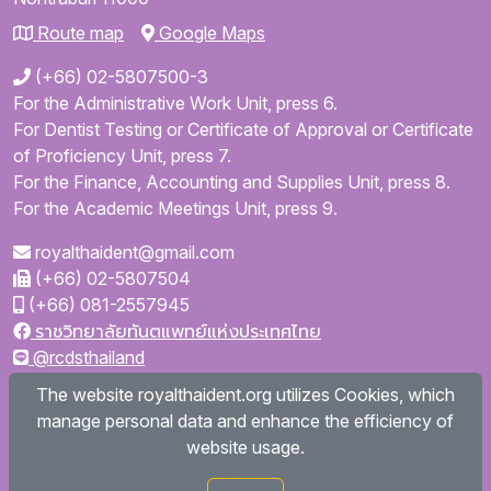
Route map
Google Maps
(+66) 02-5807500-3
For the Administrative Work Unit, press 6.
For Dentist Testing or Certificate of Approval or Certificate
of Proficiency Unit, press 7.
For the Finance, Accounting and Supplies Unit, press 8.
For the Academic Meetings Unit, press 9.
royalthaident@gmail.com
(+66) 02-5807504
(+66) 081-2557945
ราชวิทยาลัยทันตแพทย์แห่งประเทศไทย
@rcdsthailand
royalthaident
The website royalthaident.org utilizes Cookies, which
@royalthaident
manage personal data and enhance the efficiency of
Royal College of Dental Surgeons of Thailand
website usage.