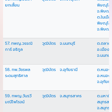
ยกเลี้ยน
พิษณุโล
จ.พิษณุ
ต.ในเมือ
พิษณุโล
จ.พิษณุ
57. ทพญ.วรรณิ
วุฒิบัตร
จ.นนทบุรี
ต.ตลาด
การ์ อธิกูล
อ.เมืองน
จ.นนทบุร
58. ทพ.วัชรพล
วุฒิบัตร
จ.อุทัยธานี
ต.หนอง
ระดมสุทธิศาล
อ.หนอง
จ.อุทัยธา
59. ทพญ.วันรวี
วุฒิบัตร
จ.สมุทรสาคร
ต.มหาชัย
มณีไพโรจน์
สมุทรสา
จ.สมุทร