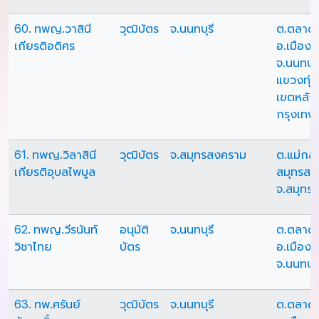
60. ทพญ.วาสินี
วุฒิบัตร
จ.นนทบุรี
ต.ตลาด
เกียรติอดิศร
อ.เมืองน
จ.นนทบุร
แขวงทุ่
เขตหลักส
กรุงเท
61. ทพญ.วิลาสินี
วุฒิบัตร
จ.สมุทรสงคราม
ต.แม่กล
เกียรติอุบลไพบูล
สมุทรสง
จ.สมุทร
62. ทพญ.วีรนันท์
อนุมัติ
จ.นนทบุรี
ต.ตลาด
วิชาไทย
บัตร
อ.เมืองน
จ.นนทบุร
63. ทพ.ศรันย์
วุฒิบัตร
จ.นนทบุรี
ต.ตลาด