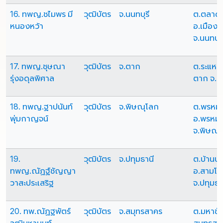
16. ทพญ.ชไมพร มี
วุฒิบัตร
จ.นนทบุรี
ต.ตลาด
หนองหว้า
อ.เมืองน
จ.นนทบุร
17. ทพญ.ชุษณา
วุฒิบัตร
จ.ตาก
ต.ระแหง 
รุ่งอดุลพิศาล
ตาก จ.ต
18. ทพญ.ฐาปนันท์
วุฒิบัตร
จ.พิษณุโลก
ต.พรหมพ
พุ่มกาญจน์
อ.พรหมพ
จ.พิษณุ
19.
วุฒิบัตร
จ.ปทุมธานี
ต.บ้านปท
ทพญ.ณัฏฐ์ชัญญา
อ.สามโ
วาสะประเสริฐ
จ.ปทุมธา
20. ทพ.ณัฏฐพัตร์
วุฒิบัตร
จ.สมุทรสาคร
ต.มหาชัย