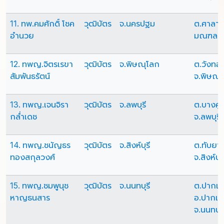
11. ทพ.คมศักดิ์ โชค
วุฒิบัตร
จ.นครปฐม
ต.ศาลาย
อำนวย
มณฑล จ
12. ทพญ.จิตรเรขา
วุฒิบัตร
จ.พิษณุโลก
ต.วังทอ
สัมพันธรัตน์
จ.พิษณุ
13. ทพญ.เจนจิรา
วุฒิบัตร
จ.ลพบุรี
ต.บางคู้ อ
กล่ำเดช
จ.ลพบุรี
14. ทพญ.ชนัญธร
วุฒิบัตร
จ.สิงห์บุรี
ต.ทับยา อ
ทองสกุลวงศ์
จ.สิงห์บุร
15. ทพญ.ชมพูนุช
วุฒิบัตร
จ.นนทบุรี
ต.ปากเก
หาญธนสาร
อ.ปากเก
จ.นนทบุร