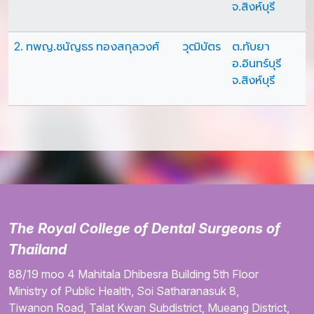
จ.สิงห์บุรี
2. ทพญ.ชนัญธร ทองสกุลวงศ์
วุฒิบัตร
ต.ทับยา
อ.อินทร์บุรี
จ.สิงห์บุรี
The Royal College of Dental Surgeons of
Thailand
88/19 moo 4
Mahitala Dhibesra Building
5th Floor
Ministry of Public Health,
Soi Satharanasuk 8,
Tiwanon Road,
Talat Kwan Subdistrict,
Mueang District,