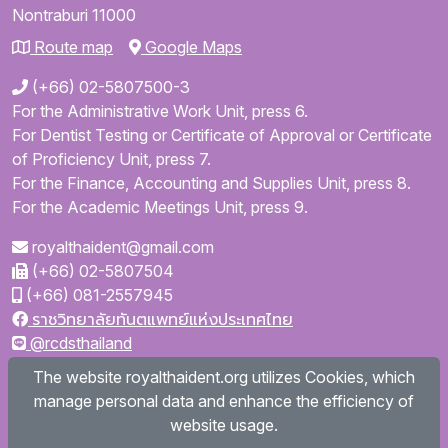
Nontraburi
11000
Route map
Google Maps
(+66) 02-5807500-3
For the Administrative Work Unit, press 6.
For Dentist Testing or Certificate of Approval or Certificate
of Proficiency Unit, press 7.
For the Finance, Accounting and Supplies Unit, press 8.
For the Academic Meetings Unit, press 9.
royalthaident@gmail.com
(+66) 02-5807504
(+66) 081-2557945
ราชวิทยาลัยทันตแพทย์แห่งประเทศไทย
@rcdsthailand
royalthaident
The website royalthaident.org utilizes Cookies, which
@royalthaident
manage personal data and enhance the efficiency of
Royal College of Dental Surgeons of Thailand
website usage.