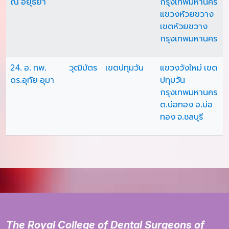
ณ อยุธยา
กรุงเทพมหานคร
แขวงห้วยขวาง
เขตห้วยขวาง
กรุงเทพมหานคร
24. อ. ทพ.
วุฒิบัตร
เขตปทุมวัน
แขวงวังใหม่ เขต
ดร.อุทัย อุมา
ปทุมวัน
กรุงเทพมหานคร
ต.บ่อทอง อ.บ่อ
ทอง จ.ชลบุรี
The Royal College of Dental Surgeons of