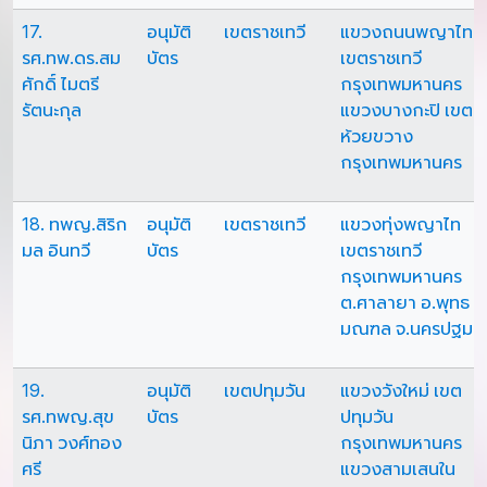
17.
อนุมัติ
เขตราชเทวี
แขวงถนนพญาไท
รศ.ทพ.ดร.สม
บัตร
เขตราชเทวี
ศักดิ์ ไมตรี
กรุงเทพมหานคร
รัตนะกุล
แขวงบางกะปิ เขต
ห้วยขวาง
กรุงเทพมหานคร
18. ทพญ.สิริก
อนุมัติ
เขตราชเทวี
แขวงทุ่งพญาไท
มล อินทวี
บัตร
เขตราชเทวี
กรุงเทพมหานคร
ต.ศาลายา อ.พุทธ
มณฑล จ.นครปฐม
19.
อนุมัติ
เขตปทุมวัน
แขวงวังใหม่ เขต
รศ.ทพญ.สุข
บัตร
ปทุมวัน
นิภา วงศ์ทอง
กรุงเทพมหานคร
ศรี
แขวงสามเสนใน