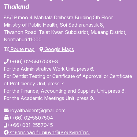
Thailand
88/19 moo 4
Mahitala Dhibesra Building
5th Floor
Ministry of Public Health,
Soi Satharanasuk 8,
Tiwanon Road,
Talat Kwan Subdistrict,
Mueang District,
Nontraburi
11000
Route map
Google Maps
(+66) 02-5807500-3
For the Administrative Work Unit, press 6.
For Dentist Testing or Certificate of Approval or Certificate
of Proficiency Unit, press 7.
For the Finance, Accounting and Supplies Unit, press 8.
For the Academic Meetings Unit, press 9.
royalthaident@gmail.com
(+66) 02-5807504
(+66) 081-2557945
ราชวิทยาลัยทันตแพทย์แห่งประเทศไทย