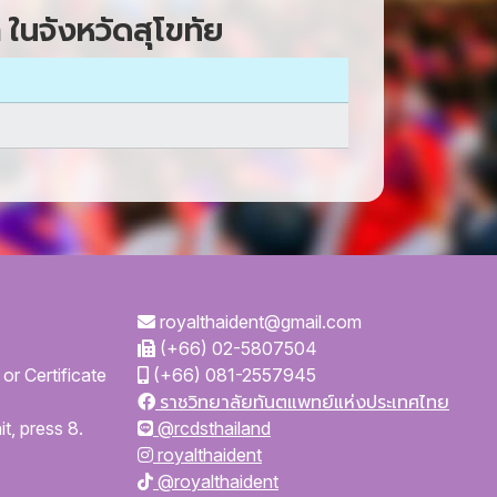
ในจังหวัดสุโขทัย
royalthaident@gmail.com
(+66) 02-5807504
or Certificate
(+66) 081-2557945
ราชวิทยาลัยทันตแพทย์แห่งประเทศไทย
t, press 8.
@rcdsthailand
royalthaident
@royalthaident