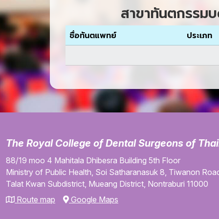
สาขาทันตกรรมบดเ
ชื่อทันตแพทย์
ประเภท
The Royal College of Dental Surgeons of Tha
88/19 moo 4
Mahitala Dhibesra Building
5th Floor
Ministry of Public Health,
Soi Satharanasuk 8,
Tiwanon Road
Talat Kwan Subdistrict,
Mueang District,
Nontraburi
11000
Route map
Google Maps