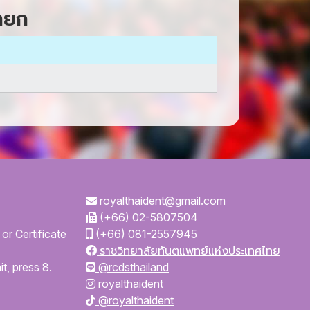
ายก
royalthaident@gmail.com
(+66) 02-5807504
or Certificate
(+66) 081-2557945
ราชวิทยาลัยทันตแพทย์แห่งประเทศไทย
t, press 8.
@rcdsthailand
royalthaident
@royalthaident