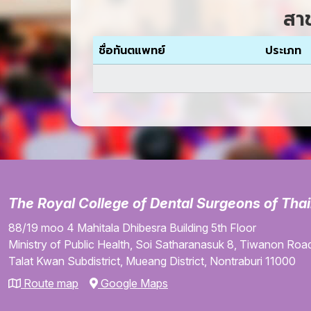
สา
ชื่อทันตแพทย์
ประเภท
The Royal College of Dental Surgeons of Tha
88/19 moo 4
Mahitala Dhibesra Building
5th Floor
Ministry of Public Health,
Soi Satharanasuk 8,
Tiwanon Road
Talat Kwan Subdistrict,
Mueang District,
Nontraburi
11000
Route map
Google Maps