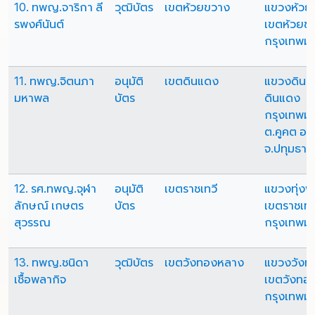
10. ทพญ.จาริกา ลี
วุฒิบัตร
เขตห้วยขวาง
แขวงห้วย
รพงศ์นันต์
เขตห้วยข
กรุงเทพม
11. ทพญ.จิตนภา
อนุมัติ
เขตดินแดง
แขวงดินแ
มหาพล
บัตร
ดินแดง
กรุงเทพม
ต.คูคต อ.
จ.ปทุมธานี
12. รศ.ทพญ.จุฬา
อนุมัติ
เขตราชเทวี
แขวงทุ่ง
ลักษณ์ เกษตร
บัตร
เขตราชเทว
สุวรรณ
กรุงเทพม
13. ทพญ.ชนิดา
วุฒิบัตร
เขตวังทองหลาง
แขวงวังท
เชื้อพลากิจ
เขตวังทอ
กรุงเทพม