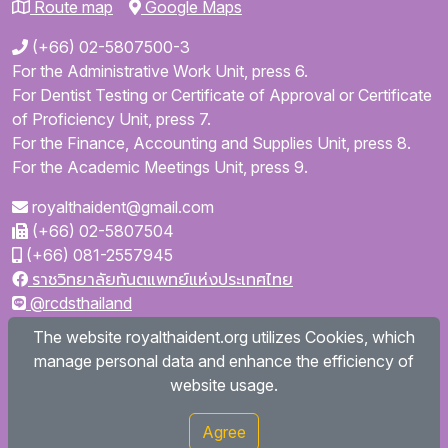
Route map
Google Maps
(+66) 02-5807500-3
For the Administrative Work Unit, press 6.
For Dentist Testing or Certificate of Approval or Certificate
of Proficiency Unit, press 7.
For the Finance, Accounting and Supplies Unit, press 8.
For the Academic Meetings Unit, press 9.
royalthaident@gmail.com
(+66) 02-5807504
(+66) 081-2557945
ราชวิทยาลัยทันตแพทย์แห่งประเทศไทย
@rcdsthailand
royalthaident
The website royalthaident.org utilizes Cookies, which
@royalthaident
manage personal data and enhance the efficiency of
Royal College of Dental Surgeons of Thailand
website usage.
Agree
Copyright © 2026
royalthaident.org All rights reserved