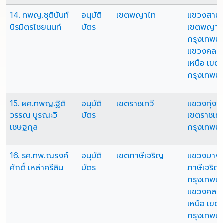
14. ทพญ.ชุตินันท์
อนุมัติ
เขตพญาไท
แขวงสามเ
นิรมิตรไชยนนท์
บัตร
เขตพญาไ
กรุงเทพม
แขวงคลอง
เหนือ เขต
กรุงเทพม
15. ผศ.ทพญ.ฐิติ
อนุมัติ
เขตราชเทวี
แขวงทุ่ง
วรรณ บูรณะวิ
บัตร
เขตราชเทว
เชษฐกุล
กรุงเทพม
16. รศ.ทพ.ณรงค์
อนุมัติ
เขตภาษีเจริญ
แขวงบางห
ศักดิ์ เหล่าศรีสิน
บัตร
ภาษีเจริญ
กรุงเทพม
แขวงคลอ
เหนือ เขต
กรุงเทพม