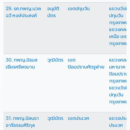
29. รศ.ทพญ.นวล
อนุมัติ
เขตปทุมวัน
แขวงวังให
ฉวี หงษ์ประสงค์
บัตร
ปทุมวัน
กรุงเทพม
แขวงคลอง
เหนือ เขต
กรุงเทพม
30. ทพญ.นิรมล
วุฒิบัตร
เขต
แขวงคลอ
เธียรศรีพจมาน
ป้อมปราบศัตรูพ่าย
มหานาค เ
ป้อมปราบศ
กรุงเทพม
แขวงวังให
ปทุมวัน
กรุงเทพม
31. ทพญ.นิลนรา
วุฒิบัตร
เขตประเวศ
แขวงประเ
อารีธรรมศิริกุล
ประเวศ