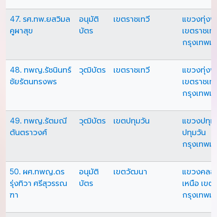
47. รศ.ทพ.ยสวิมล
อนุมัติ
เขตราชเทวี
แขวงทุ่ง
คูผาสุข
บัตร
เขตราชเทว
กรุงเทพม
48. ทพญ.รัชนินทร์
วุฒิบัตร
เขตราชเทวี
แขวงทุ่ง
ชัยรัตนทรงพร
เขตราชเทว
กรุงเทพม
49. ทพญ.รัตมณี
วุฒิบัตร
เขตปทุมวัน
แขวงปทุมว
ตันตราวงศ์
ปทุมวัน
กรุงเทพม
50. ผศ.ทพญ.ดร
อนุมัติ
เขตวัฒนา
แขวงคลอ
รุ่งทิวา ศรีสุวรรณ
บัตร
เหนือ เขต
ฑา
กรุงเทพม