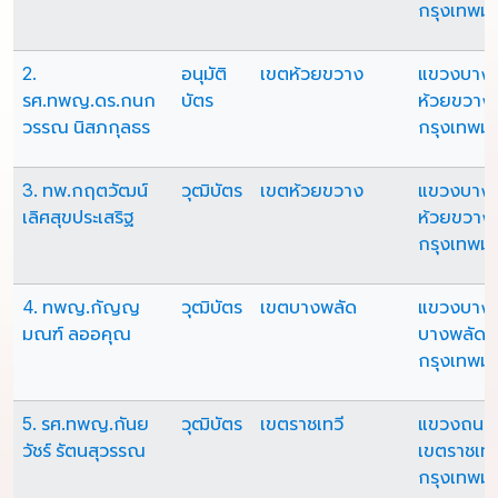
กรุงเทพม
2.
อนุมัติ
เขตห้วยขวาง
แขวงบางก
รศ.ทพญ.ดร.กนก
บัตร
ห้วยขวาง
วรรณ นิสภกุลธร
กรุงเทพม
3. ทพ.กฤตวัฒน์
วุฒิบัตร
เขตห้วยขวาง
แขวงบางก
เลิศสุขประเสริฐ
ห้วยขวาง
กรุงเทพม
4. ทพญ.กัญญ
วุฒิบัตร
เขตบางพลัด
แขวงบางอ
มณฑ์ ลออคุณ
บางพลัด
กรุงเทพม
5. รศ.ทพญ.กันย
วุฒิบัตร
เขตราชเทวี
แขวงถนน
วัชร์ รัตนสุวรรณ
เขตราชเทว
กรุงเทพม