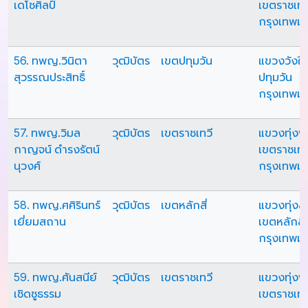
เดโชศิลป์
เขตราชเทว
กรุงเทพม
56. ทพญ.วินิตา
วุฒิบัตร
เขตปทุมวัน
แขวงวังให
สุวรรณประสิทธิ์
ปทุมวัน
กรุงเทพม
57. ทพญ.วิมล
วุฒิบัตร
เขตราชเทวี
แขวงทุ่ง
กาญจน์ ดำรงรัตน์
เขตราชเทว
นุวงศ์
กรุงเทพม
58. ทพญ.ศศิรินทร์
วุฒิบัตร
เขตหลักสี่
แขวงทุ่งส
เยี่ยมสถาน
เขตหลักสี่
กรุงเทพม
59. ทพญ.ศันสนีย์
วุฒิบัตร
เขตราชเทวี
แขวงทุ่ง
เชิดชูธรรม
เขตราชเทว