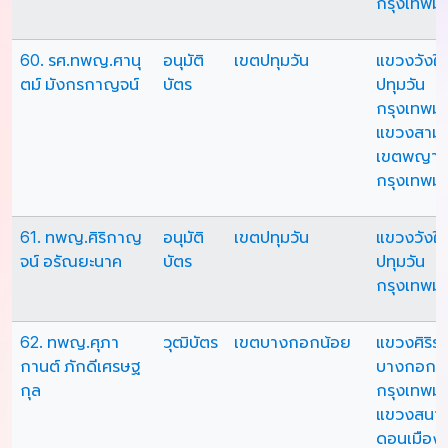
กรุงเทพม
60. รศ.ทพญ.ศานุ
อนุมัติ
เขตปทุมวัน
แขวงวังให
ตม์ มังกรกาญจน์
บัตร
ปทุมวัน
กรุงเทพม
แขวงสามเ
เขตพญาไ
กรุงเทพม
61. ทพญ.ศิริกาญ
อนุมัติ
เขตปทุมวัน
แขวงวังให
จน์ อรัณยะนาค
บัตร
ปทุมวัน
กรุงเทพม
62. ทพญ.ศุภา
วุฒิบัตร
เขตบางกอกน้อย
แขวงศิริร
กานต์ ภักดีเศรษฐ
บางกอกน
กุล
กรุงเทพม
แขวงสนาม
ดอนเมือง