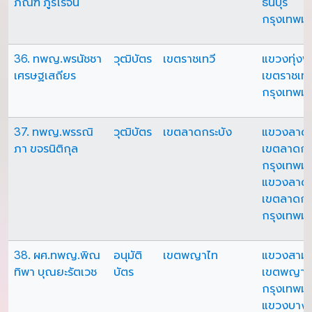
ภัณฑ์ ภูรีโรจน์
ธนบุรี
กรุงเทพม
36. ทพญ.พรนัชชา
วุฒิบัตร
เขตราชเทวี
แขวงทุ่ง
เศรษฐเสถียร
เขตราชเทว
กรุงเทพม
37. ทพญ.พรรณิ
วุฒิบัตร
เขตลาดกระบัง
แขวงลาดก
ภา ขจรนิติกุล
เขตลาดกร
กรุงเทพม
แขวงลาดก
เขตลาดกร
กรุงเทพม
38. ผศ.ทพญ.พิณ
อนุมัติ
เขตพญาไท
แขวงสามเ
ทิพา บุณยะรัตเวช
บัตร
เขตพญาไ
กรุงเทพม
แขวงบางก