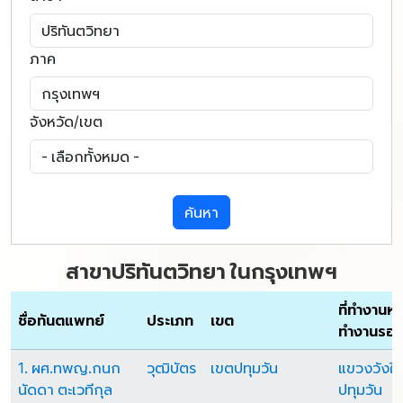
ภาค
จังหวัด/เขต
ค้นหา
สาขาปริทันตวิทยา ในกรุงเทพฯ
ที่ทำงานหลัก
ชื่อทันตแพทย์
ประเภท
เขต
ทำงานรอ
1. ผศ.ทพญ.กนก
วุฒิบัตร
เขตปทุมวัน
แขวงวังให
นัดดา ตะเวทีกุล
ปทุมวัน