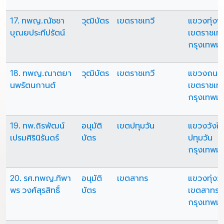
17. ทพญ.ณัชชา
วุฒิบัตร
เขตราชเทวี
แขวงทุ่ง
บุณยประทีปรัตน์
เขตราชเทว
กรุงเทพม
18. ทพญ.ณาตยา
วุฒิบัตร
เขตราชเทวี
แขวงถนน
นพรัตนกานต์
เขตราชเทว
กรุงเทพม
19. ทพ.ถิรพัฒน์
อนุมัติ
เขตปทุมวัน
แขวงวังให
เปรมศิรินิรันดร์
บัตร
ปทุมวัน
กรุงเทพม
20. รศ.ทพญ.ทิพา
อนุมัติ
เขตสาทร
แขวงทุ่งว
พร วงศ์สุรสิทธิ์
บัตร
เขตสาทร
กรุงเทพม