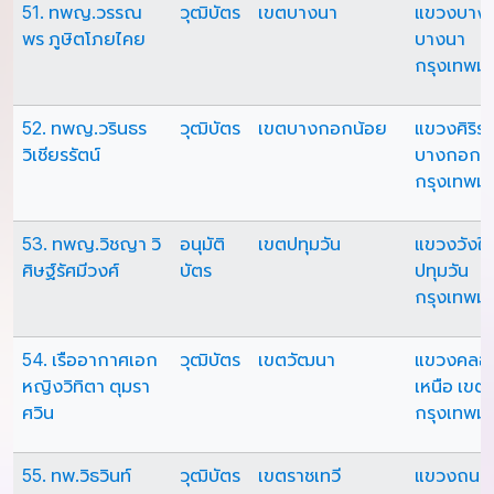
51. ทพญ.วรรณ
วุฒิบัตร
เขตบางนา
แขวงบางน
พร ภูษิตโภยไคย
บางนา
กรุงเทพม
52. ทพญ.วรินธร
วุฒิบัตร
เขตบางกอกน้อย
แขวงศิริร
วิเชียรรัตน์
บางกอกน
กรุงเทพม
53. ทพญ.วิชญา วิ
อนุมัติ
เขตปทุมวัน
แขวงวังให
ศิษฐ์รัศมีวงศ์
บัตร
ปทุมวัน
กรุงเทพม
54. เรืออากาศเอก
วุฒิบัตร
เขตวัฒนา
แขวงคลอง
หญิงวิทิตา ตุมรา
เหนือ เขต
ศวิน
กรุงเทพม
55. ทพ.วิธวินท์
วุฒิบัตร
เขตราชเทวี
แขวงถนน