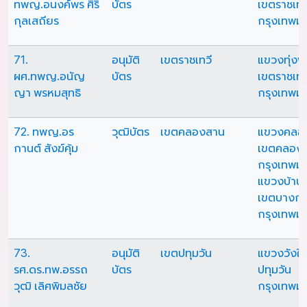
ทพญ.อนงค์พร ศิริ
บัตร
เขตราชเทว
กุลเสถียร
กรุงเทพม
71.
อนุมัติ
เขตราชเทวี
แขวงทุ่ง
ผศ.ทพญ.อนัญ
บัตร
เขตราชเทว
ญา พรหมสุทธิ
กรุงเทพม
72. ทพญ.อร
วุฒิบัตร
เขตคลองสาน
แขวงคลอ
กานต์ สังฆ์คุ้ม
เขตคลอง
กรุงเทพม
แขวงบ้านช
เขตบางกอ
กรุงเทพม
73.
อนุมัติ
เขตปทุมวัน
แขวงวังให
รศ.ดร.ทพ.อรรถ
บัตร
ปทุมวัน
วุฒิ เลิศพิมลชัย
กรุงเทพม