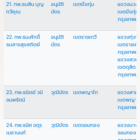
21. ทพ.ธนสิน บุญ
อนุมัติ
เขตบึงกุ่ม
แขวงนวลจั
ทวีคุณ
บัตร
เขตบึงกุ่ม
กรุงเทพม
22. ทพ.ธนะศักดิ์
อนุมัติ
เขตราชเทวี
แขวงทุ่ง
ธนสารสุขสถิตย์
บัตร
เขตราชเทว
กรุงเทพม
แขวงสวนจ
เขตดุสิต
กรุงเทพม
23. ทพ.ธนิตย์ วนิ
วุฒิบัตร
เขตพญาไท
แขวงสามเ
ชนพรัตน์
เขตพญาไ
กรุงเทพม
24. ทพ.ธนิศ จตุร
วุฒิบัตร
เขตจอมทอง
แขวงบางม
เมธานนท์
จอมทอง