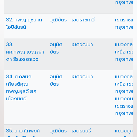
กรุงเทพม
32. ทพญ.นุชนาถ
วุฒิบัตร
เขตราชเทวี
เขตราชเทว
โอปิลันธน์
กรุงเทพม
33.
อนุมัติ
เขตวัฒนา
แขวงคลอ
ผศ.ทพญ.เบญญา
บัตร
เหนือ เขต
ดา ธีระอรรถเวช
กรุงเทพม
34. ศ.คลินิก
อนุมัติ
เขตวัฒนา
แขวงคลอ
เกียรติคุณ
บัตร
เหนือ เขต
ทพญ.ผุสดี ยศ
กรุงเทพม
เนืองนิตย์
แขวงถนน
เขตราชเทว
กรุงเทพม
35. นาวาโทพงศ์
วุฒิบัตร
เขตธนบุรี
แขวงบุคค