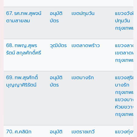
67. รศ.ทพ.สุพจน์
อนุมัติ
เขตปทุมวัน
แขวงวังให
ตามสายลม
บัตร
ปทุมวัน
กรุงเทพม
68. ทพญ.สุพร
วุฒิบัตร
เขตลาดพร้าว
แขวงลาดพ
รัตน์ สกุลศักดิ์ศรี
เขตลาดพร
กรุงเทพม
69. ทพ.สุรศักดิ์
อนุมัติ
เขตบางรัก
แขวงสุริย
บุญญาศิริรัตน์
บัตร
บางรัก
กรุงเทพม
แขวงบางก
ห้วยขวาง
กรุงเทพม
70. ศ.คลินิก
อนุมัติ
เขตราชเทวี
แขวงทุ่ง