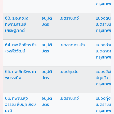
กรุงเทพม
63. ร.อ.หญิง
อนุมัติ
เขตราชเทวี
แขวงถนน
ทพญ.สรนีย์
บัตร
เขตราชเทว
เศรษฐภักดี
กรุงเทพม
64. ทพ.สิทธิกร ธีร
อนุมัติ
เขตลาดกระบัง
แขวงลำปล
ะวงศ์วิวัฒน์
บัตร
เขตลาดกร
กรุงเทพม
65. ทพ.สิทธิพร เท
อนุมัติ
เขตปทุมวัน
แขวงวังให
พบรรเทิง
บัตร
ปทุมวัน
กรุงเทพม
66. ทพญ.สุจิ
อนุมัติ
เขตราชเทวี
แขวงทุ่ง
วรรณ สืบบุก สังข
บัตร
เขตราชเทว
มณี
กรุงเทพม