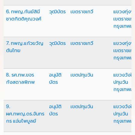
6. ทพญ.กันย์สินี
วุฒิบัตร
เขตราชเทวี
แขวงทุ่ง
ชาตกิตติคุณวงศ์
เขตราชเทว
กรุงเทพม
7. ทพญ.แก้วขวัญ
วุฒิบัตร
เขตราชเทวี
แขวงทุ่ง
ตันไทย
เขตราชเทว
กรุงเทพม
8. รศ.ทพ.ขจร
อนุมัติ
เขตปทุมวัน
แขวงวังให
กังสดาลพิภพ
บัตร
ปทุมวัน
กรุงเทพม
9.
อนุมัติ
เขตปทุมวัน
แขวงวังให
ผศ.ทพญ.ดร.จันทร
บัตร
ปทุมวัน
กร แจ่มไพบูลย์
กรุงเทพม