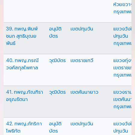
ห้วยขวาง
กรุงเทพม
39. ทพญ.พิมพ์
อนุมัติ
เขตปทุมวัน
แขวงวังให
ชนก สุทธิบุณย
บัตร
ปทุมวัน
พันธ์
กรุงเทพม
40. ทพญ.ภรณี
วุฒิบัตร
เขตราชเทวี
แขวงทุ่ง
วงศ์สกุลไพศาล
เขตราชเทว
กรุงเทพม
41. ทพญ.ภัณฑิรา
วุฒิบัตร
เขตคันนายาว
แขวงรามอ
อรุณรัตนา
เขตคันนา
กรุงเทพม
42. ทพญ.ภัทริกา
อนุมัติ
เขตปทุมวัน
แขวงวังให
โพธิทัต
บัตร
ปทุมวัน