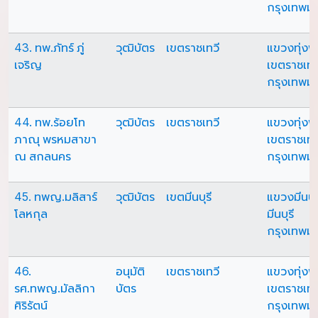
กรุงเทพม
43. ทพ.ภัทร์ ภู่
วุฒิบัตร
เขตราชเทวี
แขวงทุ่ง
เจริญ
เขตราชเทว
กรุงเทพม
44. ทพ.ร้อยโท
วุฒิบัตร
เขตราชเทวี
แขวงทุ่ง
ภาณุ พรหมสาขา
เขตราชเทว
ณ สกลนคร
กรุงเทพม
45. ทพญ.มลิสาร์
วุฒิบัตร
เขตมีนบุรี
แขวงมีนบุร
โลหกุล
มีนบุรี
กรุงเทพม
46.
อนุมัติ
เขตราชเทวี
แขวงทุ่ง
รศ.ทพญ.มัลลิกา
บัตร
เขตราชเทว
ศิริรัตน์
กรุงเทพม