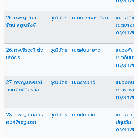
กรุงเทพม
25. ทพญ.ธันวา
วุฒิบัตร
เขตบางกอกน้อย
แขวงบ้านช
รัตน์ อรุณรังษี
เขตบางกอ
กรุงเทพม
26. ทพ.ธีรวุฒิ ตั้ง
วุฒิบัตร
เขตคันนายาว
แขวงคันน
เสถียร
เขตคันนา
กรุงเทพม
27. ทพญ.นพมณี
วุฒิบัตร
เขตราชเทวี
แขวงถนน
วงษ์กิตติไกรวัล
เขตราชเทว
กรุงเทพม
28. ทพญ.นภัสสร
วุฒิบัตร
เขตปทุมวัน
แขวงปทุมว
องค์พิเชฐเมธา
ปทุมวัน
กรุงเทพม