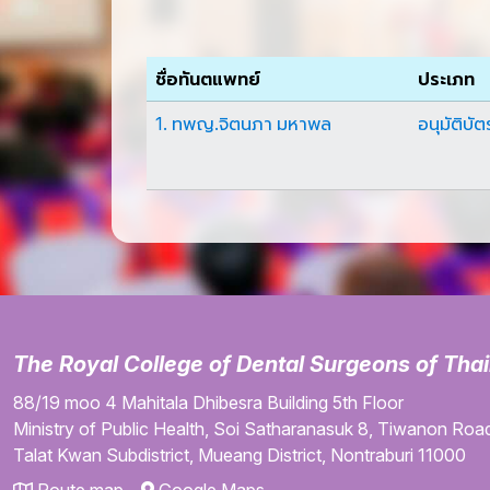
ชื่อทันตแพทย์
ประเภท
1. ทพญ.จิตนภา มหาพล
อนุมัติบัต
The Royal College of Dental Surgeons of Tha
88/19 moo 4
Mahitala Dhibesra Building
5th Floor
Ministry of Public Health,
Soi Satharanasuk 8,
Tiwanon Road
Talat Kwan Subdistrict,
Mueang District,
Nontraburi
11000