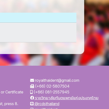
royalthaident@gmail.com
(+66) 02-5807504
or Certificate
(+66) 081-2557945
ราชวิทยาลัยทันตแพทย์แห่งประเทศไทย
t, press 8.
@rcdsthailand