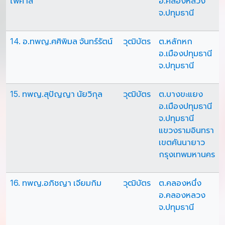
ไพศาล
อ.คลองหลวง
จ.ปทุมธานี
14. อ.ทพญ.ศศิพิมล จันทร์รัตน์
วุฒิบัตร
ต.หลักหก
อ.เมืองปทุมธานี
จ.ปทุมธานี
15. ทพญ.สุปัญญา นัยวิกุล
วุฒิบัตร
ต.บางขะแยง
อ.เมืองปทุมธานี
จ.ปทุมธานี
แขวงรามอินทรา
เขตคันนายาว
กรุงเทพมหานคร
16. ทพญ.อภิชญา เจียมกิม
วุฒิบัตร
ต.คลองหนึ่ง
อ.คลองหลวง
จ.ปทุมธานี