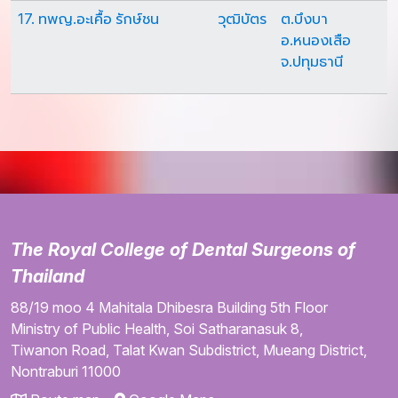
17. ทพญ.อะเคื้อ รักษ์ชน
วุฒิบัตร
ต.บึงบา
อ.หนองเสือ
จ.ปทุมธานี
The Royal College of Dental Surgeons of
Thailand
88/19 moo 4
Mahitala Dhibesra Building
5th Floor
Ministry of Public Health,
Soi Satharanasuk 8,
Tiwanon Road,
Talat Kwan Subdistrict,
Mueang District,
Nontraburi
11000