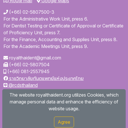
Route map
Google Maps
(+66) 02-5807500-3
For the Administrative Work Unit, press 6.
For Dentist Testing or Certificate of Approval or Certificate
of Proficiency Unit, press 7.
For the Finance, Accounting and Supplies Unit, press 8.
For the Academic Meetings Unit, press 9.
royalthaident@gmail.com
(+66) 02-5807504
(+66) 081-2557945
ราชวิทยาลัยทันตแพทย์แห่งประเทศไทย
@rcdsthailand
royalthaident
The website royalthaident.org utilizes Cookies, which
@royalthaident
manage personal data and enhance the efficiency of
Royal College of Dental Surgeons of Thailand
website usage.
Agree
Copyright © 2026
royalthaident.org All rights reserved