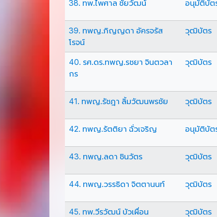
38. ทพ.ไพศาล ชัยวัฒน์
อนุมัติบัต
39. ทพญ.ภิญญดา อัครจรัส
วุฒิบัตร
โรจน์
40. รศ.ดร.ทพญ.รชยา จินตวลา
วุฒิบัตร
กร
41. ทพญ.รัชฎา ลิ้มวัฒนพรชัย
วุฒิบัตร
42. ทพญ.รัตติยา ฉั่วเจริญ
อนุมัติบัต
43. ทพญ.ลดา ชินวัตร
วุฒิบัตร
44. ทพญ.วรรธิดา จิตตานนท์
วุฒิบัตร
45. ทพ.วีรวัฒน์ บัวเผื่อน
วุฒิบัตร