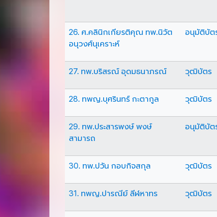
26. ศ.คลินิกเกียรติคุณ ทพ.นิวัต
อนุมัติบัต
อนุวงศ์นุเคราะห์
27. ทพ.บริสรณ์ อุดมธนาภรณ์
วุฒิบัตร
28. ทพญ.บุศรินทร์ กะตากูล
วุฒิบัตร
29. ทพ.ประสารพงษ์ พงษ์
อนุมัติบัต
สามารถ
30. ทพ.ปวัน กอบกิจสกุล
วุฒิบัตร
31. ทพญ.ปารณีย์ ลีฬหาทร
วุฒิบัตร