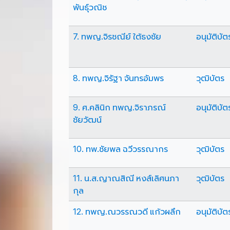
พันธุ์วณิช
7. ทพญ.จิรชณีย์ ใต้ธงชัย
อนุมัติบัต
8. ทพญ.จิรัฐา จันทรอัมพร
วุฒิบัตร
9. ศ.คลินิก ทพญ.จิราภรณ์
อนุมัติบัต
ชัยวัฒน์
10. ทพ.ชัยพล ฉวีวรรณากร
วุฒิบัตร
11. น.ส.ญาณสิณี หงส์เลิศนภา
วุฒิบัตร
กุล
12. ทพญ.ณวรรณวดี แก้วผลึก
อนุมัติบัต