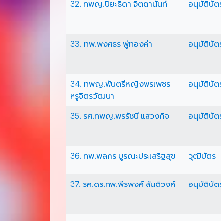
32. ทพญ.ปิยะธิดา จิตตานันท์
อนุมัติบัต
33. ทพ.พงศธร พู่ทองคำ
อนุมัติบัต
34. ทพญ.พันตรีหญิงพรเพชร
อนุมัติบัต
หรูจิตรวัฒนา
35. รศ.ทพญ.พรรัชนี แสวงกิจ
อนุมัติบัต
36. ทพ.พลกร บูรณะประเสริฐสุข
วุฒิบัตร
37. รศ.ดร.ทพ.พีรพงศ์ สันติวงศ์
อนุมัติบัต