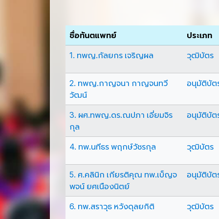
ชื่อทันตแพทย์
ประเภท
1. ทพญ.กัลยกร เจริญผล
วุฒิบัตร
2. ทพญ.กาญจนา กาญจนทวี
อนุมัติบัต
วัฒน์
3. ผศ.ทพญ.ดร.ณปภา เอี่ยมจิร
อนุมัติบัต
กุล
4. ทพ.นทีธร พฤกษ์วัชรกุล
วุฒิบัตร
5. ศ.คลินิก เกียรติคุณ ทพ.เบ็ญจ
อนุมัติบัต
พจน์ ยศเนืองนิตย์
6. ทพ.สราวุธ หวังดุลยกิติ
วุฒิบัตร