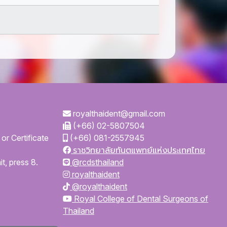
royalthaident@gmail.com
(+66) 02-5807504
or Certificate
(+66) 081-2557945
ราชวิทยาลัยทันตแพทย์แห่งประเทศไทย
t, press 8.
@rcdsthailand
royalthaident
@royalthaident
Royal College of Dental Surgeons of
Thailand