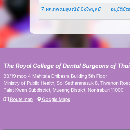
7. ผศ.ทพญ.อุษณีย์ ปึงไพบูลย์
อนุมัติบัต
The Royal College of Dental Surgeons of Tha
88/19 moo 4
Mahitala Dhibesra Building
5th Floor
Ministry of Public Health,
Soi Satharanasuk 8,
Tiwanon Road
Talat Kwan Subdistrict,
Mueang District,
Nontraburi
11000
Route map
Google Maps