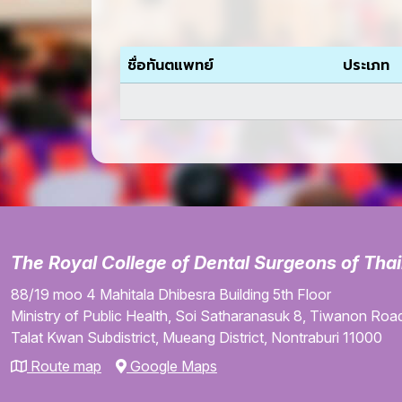
ชื่อทันตแพทย์
ประเภท
The Royal College of Dental Surgeons of Tha
88/19 moo 4
Mahitala Dhibesra Building
5th Floor
Ministry of Public Health,
Soi Satharanasuk 8,
Tiwanon Road
Talat Kwan Subdistrict,
Mueang District,
Nontraburi
11000
Route map
Google Maps