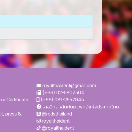
royalthaident@gmail.com
(+66) 02-5807504
or Certificate
(+66) 081-2557945
ราชวิทยาลัยทันตแพทย์แห่งประเทศไทย
t, press 8.
@rcdsthailand
royalthaident
@royalthaident