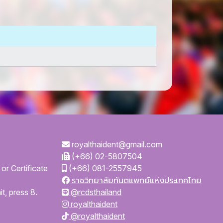
royalthaident@gmail.com
(+66) 02-5807504
or Certificate
(+66) 081-2557945
ราชวิทยาลัยทันตแพทย์แห่งประเทศไทย
t, press 8.
@rcdsthailand
royalthaident
@royalthaident