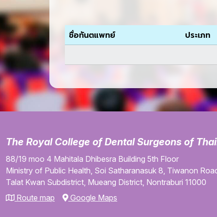
ชื่อทันตแพทย์
ประเภท
The Royal College of Dental Surgeons of Tha
88/19 moo 4
Mahitala Dhibesra Building
5th Floor
Ministry of Public Health,
Soi Satharanasuk 8,
Tiwanon Road
Talat Kwan Subdistrict,
Mueang District,
Nontraburi
11000
Route map
Google Maps