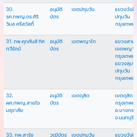
30.
อนุมัติ
เขตปทุมวัน
แขวงวังให
รศ.ทพญ.ดร.ศิริ
บัตร
ปทุมวัน
วิมล ศรีสวัสดิ์
กรุงเทพม
31. ทพ.ศุภศันส์ ทิศ
อนุมัติ
เขตพญาไท
แขวงสามเ
ทวีรัตน์
บัตร
เขตพญาไ
กรุงเทพม
แขวงลุมพิ
ปทุมวัน
กรุงเทพม
32.
อนุมัติ
เขตดุสิต
เขตดุสิต
ผศ.ทพญ.สายใจ
บัตร
กรุงเทพม
มธุราสัย
อ.บางกรว
จ.นนทบุรี
33. ทพ.สารัช
วุฒิบัตร
เขตปทุมวัน
แขวงวังให