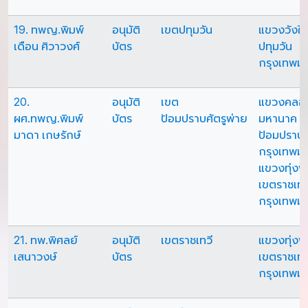
19. ทพญ.พิมพ์
อนุมัติ
เขตปทุมวัน
แขวงวังให
เดือน ศิวาวงศ์
บัตร
ปทุมวัน
กรุงเทพม
20.
อนุมัติ
เขต
แขวงคลอ
ผศ.ทพญ.พิมพ์
บัตร
ป้อมปราบศัตรูพ่าย
มหานาค เ
มาดา เกษรักษ์
ป้อมปราบศ
กรุงเทพม
แขวงทุ่ง
เขตราชเทว
กรุงเทพม
21. ทพ.พิศลย์
อนุมัติ
เขตราชเทวี
แขวงทุ่ง
เสนาวงษ์
บัตร
เขตราชเทว
กรุงเทพม