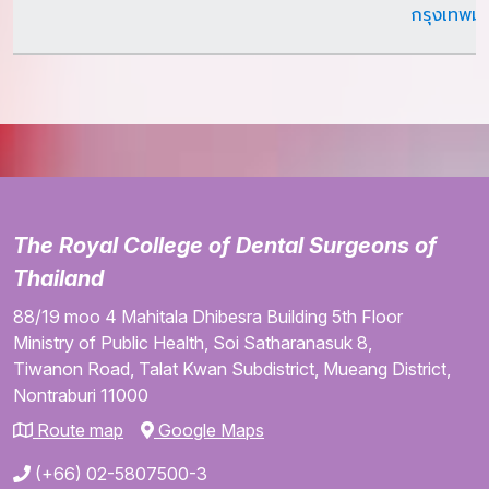
กรุงเทพม
The Royal College of Dental Surgeons of
Thailand
88/19 moo 4
Mahitala Dhibesra Building
5th Floor
Ministry of Public Health,
Soi Satharanasuk 8,
Tiwanon Road,
Talat Kwan Subdistrict,
Mueang District,
Nontraburi
11000
Route map
Google Maps
(+66) 02-5807500-3