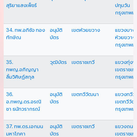
สุริยาแสงเพ็ชร์
ปทุมวัน
กรุงเทพม
34. ทพ.อภิชัจ ทอง
อนุมัติ
เขตห้วยขวาง
แขวงบางก
ทักษิณ
บัตร
ห้วยขวาง
กรุงเทพม
35.
วุฒิบัตร
เขตราชเทวี
แขวงทุ่ง
ทพญ.อภิญญา
เขตราชเทว
ลิ้มวิศิษฏ์สกุล
กรุงเทพม
36.
อนุมัติ
เขตทวีวัฒนา
แขวงทวีว
อ.ทพญ.ดร.อรณิ
บัตร
เขตทวีวั
ชา ธนัทวรากรณ์
กรุงเทพม
37. ทพ.ดร.เอกมน
อนุมัติ
เขตราชเทวี
แขวงถนน
มหาโภคา
บัตร
เขตราชเทว