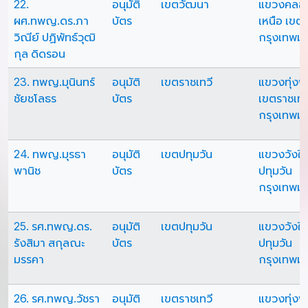
22.
อนุมัติ
เขตวัฒนา
แขวงคลอ
ผศ.ทพญ.ดร.ภา
บัตร
เหนือ เขต
วิณีย์ ปฏิพัทธ์วุฒิ
กรุงเทพม
กุล ดิดรอน
23. ทพญ.มุนินทร์
อนุมัติ
เขตราชเทวี
แขวงทุ่ง
ชัยชโลธร
บัตร
เขตราชเทว
กรุงเทพม
24. ทพญ.มุรธา
อนุมัติ
เขตปทุมวัน
แขวงวังให
พานิช
บัตร
ปทุมวัน
กรุงเทพม
25. รศ.ทพญ.ดร.
อนุมัติ
เขตปทุมวัน
แขวงวังให
รังสิมา สกุลณะ
บัตร
ปทุมวัน
มรรคา
กรุงเทพม
26. รศ.ทพญ.วัชรา
อนุมัติ
เขตราชเทวี
แขวงทุ่ง