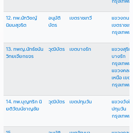
กรุงเทพม
12. ทพ.นัฑวิชญ์
อนุมัติ
เขตราชเทวี
แขวงถนน
นิยมสุจริต
บัตร
เขตราชเทว
กรุงเทพม
13. ทพญ.นัทธ์ชนัน
วุฒิบัตร
เขตบางรัก
แขวงสุริย
วิทยเจียกขจร
บางรัก
กรุงเทพม
แขวงคลอง
เหนือ เขต
กรุงเทพม
14. ทพ.บุญฑริก นิ
วุฒิบัตร
เขตปทุมวัน
แขวงวังให
ยติวัฒน์ชาญชัย
ปทุมวัน
กรุงเทพม
15.
อนุมัติ
เขตวัฒนา
แขวงคลอ