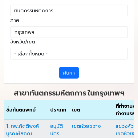
ภาค
จังหวัด/เขต
ค้นหา
สาขาทันตกรรมหัตถการ ในกรุงเทพฯ
ที่ทำงานหลัก
ชื่อทันตแพทย์
ประเภท
เขต
ทำงานรอ
1. ทพ.กิตติพงศ์
อนุมัติ
เขตห้วยขวาง
แขวงห้วย
บูรณะโสภณ
บัตร
เขตห้วยข