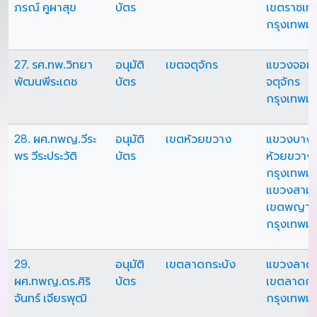
ภรณ์ คูผาสุข
บัตร
เขตราชเทว
กรุงเทพม
27. รศ.ทพ.วิทยา
อนุมัติ
เขตจตุจักร
แขวงจอม
พัฒนพีระเดช
บัตร
จตุจักร
กรุงเทพม
28. ผศ.ทพญ.วีระ
อนุมัติ
เขตห้วยขวาง
แขวงบางก
พร วีระประวัติ
บัตร
ห้วยขวาง
กรุงเทพม
แขวงสามเ
เขตพญาไ
กรุงเทพม
29.
อนุมัติ
เขตลาดกระบัง
แขวงลาดก
ผศ.ทพญ.ดร.ศิริ
บัตร
เขตลาดกร
จันทร์ เจียรพุฒิ
กรุงเทพม