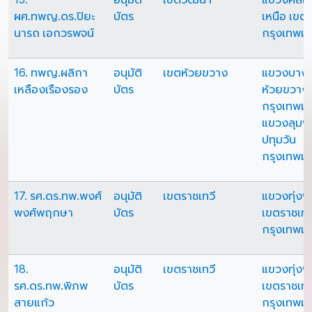
ผศ.ทพญ.ดร.ปิยะ
บัตร
เหนือ เขต
นารถ เอกวรพจน์
กรุงเทพม
16. ทพญ.ผลิกา
อนุมัติ
เขตห้วยขวาง
แขวงบางก
เหลืองเรืองรอง
บัตร
ห้วยขวาง
กรุงเทพม
แขวงลุมพิ
ปทุมวัน
กรุงเทพม
17. รศ.ดร.ทพ.พงศ์
อนุมัติ
เขตราชเทวี
แขวงทุ่ง
พงศ์พฤกษา
บัตร
เขตราชเทว
กรุงเทพม
18.
อนุมัติ
เขตราชเทวี
แขวงทุ่ง
รศ.ดร.ทพ.พิภพ
บัตร
เขตราชเทว
สายแก้ว
กรุงเทพม