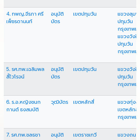
4. ทพญ.จีรภา ศรี
อนุมัติ
เขตปทุมวัน
แขวงลุมพิ
เพ็ชรดานนท์
บัตร
ปทุมวัน
กรุงเทพม
แขวงวังให
ปทุมวัน
กรุงเทพม
5. รศ.ทพ.เฉลิมพล
อนุมัติ
เขตปทุมวัน
แขวงวังให
ลี้ไวโรจน์
บัตร
ปทุมวัน
กรุงเทพม
6. ร.อ.หญิงชนก
วุฒิบัตร
เขตหลักสี่
แขวงทุ่งส
กานต์ ธงสมบัติ
เขตหลักสี่
กรุงเทพม
7. รศ.ทพ.ชลธชา
อนุมัติ
เขตราชเทวี
แขวงถนน