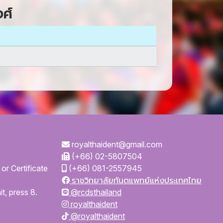
ศ์
royalthaident@gmail.com
(+66) 02-5807504
or Certificate
(+66) 081-2557945
ราชวิทยาลัยทันตแพทย์แห่งประเทศไทย
t, press 8.
@rcdsthailand
royalthaident
@royalthaident