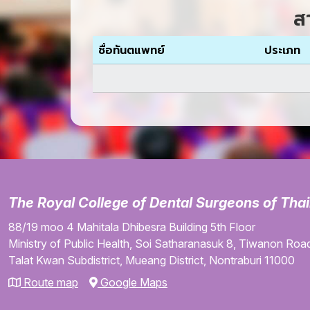
ส
ชื่อทันตแพทย์
ประเภท
The Royal College of Dental Surgeons of Tha
88/19 moo 4
Mahitala Dhibesra Building
5th Floor
Ministry of Public Health,
Soi Satharanasuk 8,
Tiwanon Road
Talat Kwan Subdistrict,
Mueang District,
Nontraburi
11000
Route map
Google Maps