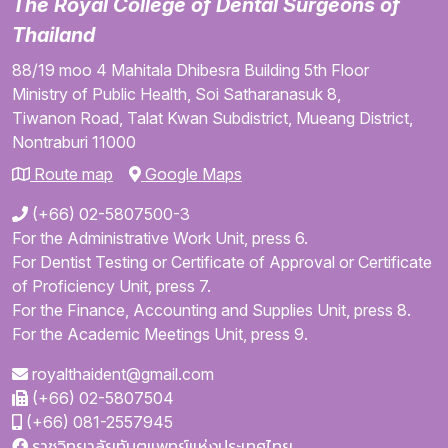
The Royal College of Dental Surgeons of
Thailand
88/19 moo 4
Mahitala Dhibesra Building
5th Floor
Ministry of Public Health,
Soi Satharanasuk 8,
Tiwanon Road,
Talat Kwan Subdistrict,
Mueang District,
Nontraburi
11000
Route map
Google Maps
(+66) 02-5807500-3
For the Administrative Work Unit, press 6.
For Dentist Testing or Certificate of Approval or Certificate
of Proficiency Unit, press 7.
For the Finance, Accounting and Supplies Unit, press 8.
For the Academic Meetings Unit, press 9.
royalthaident@gmail.com
(+66) 02-5807504
(+66) 081-2557945
ราชวิทยาลัยทันตแพทย์แห่งประเทศไทย