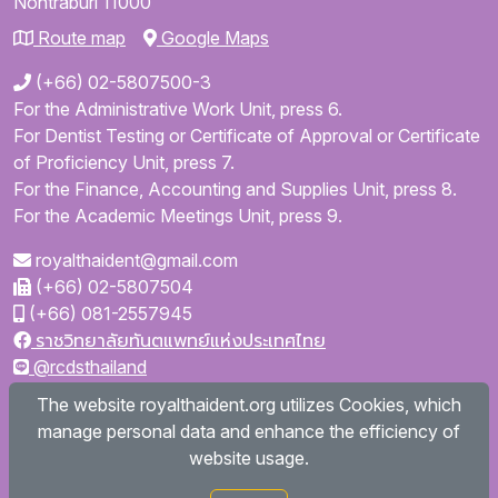
Nontraburi
11000
Route map
Google Maps
(+66) 02-5807500-3
For the Administrative Work Unit, press 6.
For Dentist Testing or Certificate of Approval or Certificate
of Proficiency Unit, press 7.
For the Finance, Accounting and Supplies Unit, press 8.
For the Academic Meetings Unit, press 9.
royalthaident@gmail.com
(+66) 02-5807504
(+66) 081-2557945
ราชวิทยาลัยทันตแพทย์แห่งประเทศไทย
@rcdsthailand
royalthaident
The website royalthaident.org utilizes Cookies, which
@royalthaident
manage personal data and enhance the efficiency of
Royal College of Dental Surgeons of Thailand
website usage.