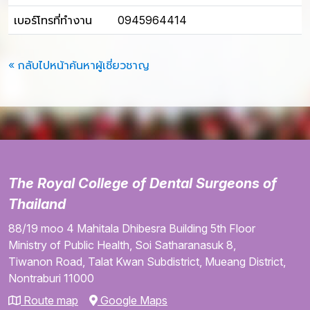
เบอร์โทรที่ทำงาน
0945964414
« กลับไปหน้าค้นหาผู้เชี่ยวชาญ
The Royal College of Dental Surgeons of
Thailand
88/19 moo 4
Mahitala Dhibesra Building
5th Floor
Ministry of Public Health,
Soi Satharanasuk 8,
Tiwanon Road,
Talat Kwan Subdistrict,
Mueang District,
Nontraburi
11000
Route map
Google Maps