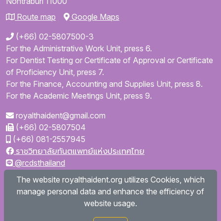
Nontraburi
11000
Route map
Google Maps
(+66) 02-5807500-3
For the Administrative Work Unit, press 6.
For Dentist Testing or Certificate of Approval or Certificate
of Proficiency Unit, press 7.
For the Finance, Accounting and Supplies Unit, press 8.
For the Academic Meetings Unit, press 9.
royalthaident@gmail.com
(+66) 02-5807504
(+66) 081-2557945
ราชวิทยาลัยทันตแพทย์แห่งประเทศไทย
@rcdsthailand
royalthaident
The website royalthaident.org utilizes Cookies, which
@royalthaident
manage personal data and enhance the efficiency of
Royal College of Dental Surgeons of Thailand
website usage.