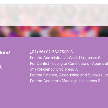
(+66) 02-5807500-3
iland
For the Administrative Work Unit, press 6.
For Dentist Testing or Certificate of Approval 
,
of Proficiency Unit, press 7.
For the Finance, Accounting and Supplies Uni
For the Academic Meetings Unit, press 9.