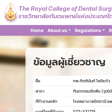
The Royal College of Dental Sur
ราชวิทยาลัยทันตแพทย์แห่งประเทศไ
Home
About us
Regulations
R
ข้อมูลผู้เชี่ยวชาญ
ชื่อ
ทพ.กิตตินันท์ โชติแก้ว
สาขา
ทันตกรรมจัดฟัน (วุฒิบ
ที่ทำงานหลัก
โรงพยาบาลปัตตานี แผน
เบอร์โทรที่ทำงาน
073-331715