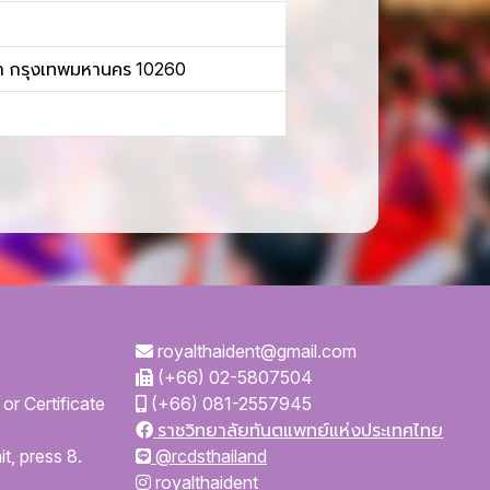
า กรุงเทพมหานคร 10260
royalthaident@gmail.com
(+66) 02-5807504
or Certificate
(+66) 081-2557945
ราชวิทยาลัยทันตแพทย์แห่งประเทศไทย
t, press 8.
@rcdsthailand
royalthaident