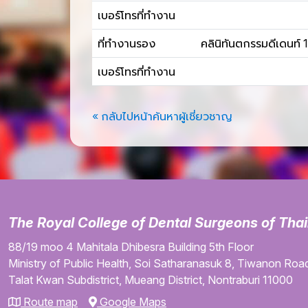
เบอร์โทรที่ทำงาน
ที่ทำงานรอง
คลินิทันตกรรมดีเดน
เบอร์โทรที่ทำงาน
« กลับไปหน้าค้นหาผู้เชี่ยวชาญ
The Royal College of Dental Surgeons of Tha
88/19 moo 4
Mahitala Dhibesra Building
5th Floor
Ministry of Public Health,
Soi Satharanasuk 8,
Tiwanon Road
Talat Kwan Subdistrict,
Mueang District,
Nontraburi
11000
Route map
Google Maps