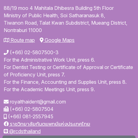
88/19 moo 4
Mahitala Dhibesra Building
5th Floor
Ministry of Public Health,
Soi Satharanasuk 8,
Tiwanon Road,
Talat Kwan Subdistrict,
Mueang District,
Nontraburi
11000
Route map
Google Maps
(+66) 02-5807500-3
For the Administrative Work Unit, press 6.
For Dentist Testing or Certificate of Approval or Certificate
of Proficiency Unit, press 7.
For the Finance, Accounting and Supplies Unit, press 8.
For the Academic Meetings Unit, press 9.
royalthaident@gmail.com
(+66) 02-5807504
(+66) 081-2557945
ราชวิทยาลัยทันตแพทย์แห่งประเทศไทย
@rcdsthailand