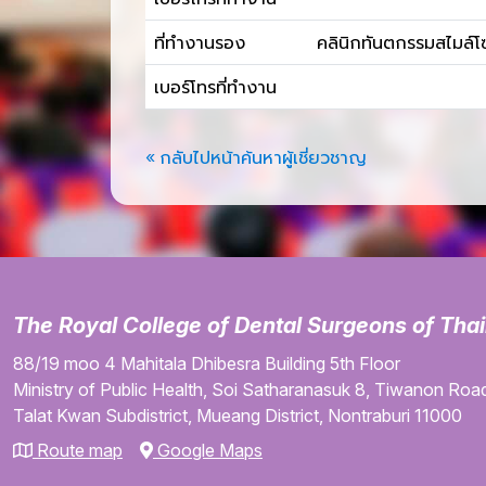
ที่ทำงานรอง
คลินิกทันตกรรมสไมล์
เบอร์โทรที่ทำงาน
« กลับไปหน้าค้นหาผู้เชี่ยวชาญ
The Royal College of Dental Surgeons of Tha
88/19 moo 4
Mahitala Dhibesra Building
5th Floor
Ministry of Public Health,
Soi Satharanasuk 8,
Tiwanon Road
Talat Kwan Subdistrict,
Mueang District,
Nontraburi
11000
Route map
Google Maps