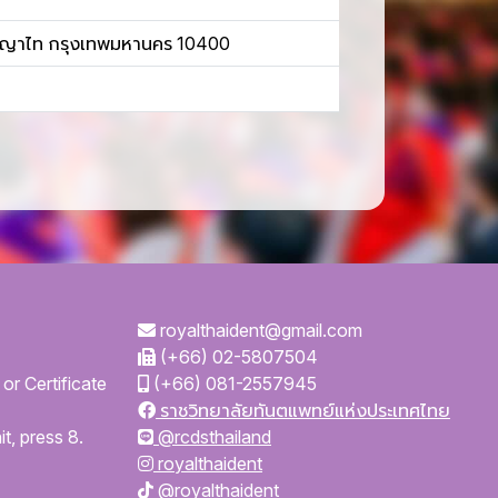
ขตพญาไท กรุงเทพมหานคร 10400
royalthaident@gmail.com
(+66) 02-5807504
or Certificate
(+66) 081-2557945
ราชวิทยาลัยทันตแพทย์แห่งประเทศไทย
t, press 8.
@rcdsthailand
royalthaident
@royalthaident