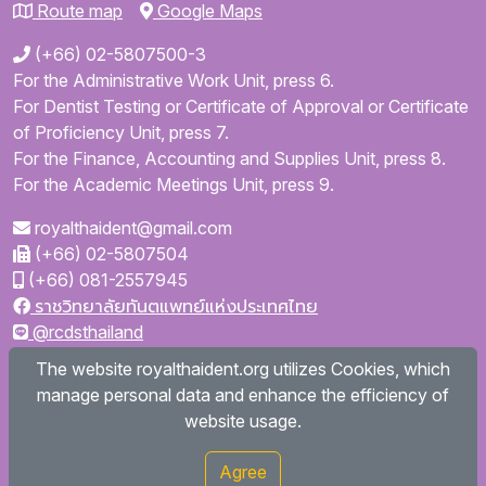
Route map
Google Maps
(+66) 02-5807500-3
For the Administrative Work Unit, press 6.
For Dentist Testing or Certificate of Approval or Certificate
of Proficiency Unit, press 7.
For the Finance, Accounting and Supplies Unit, press 8.
For the Academic Meetings Unit, press 9.
royalthaident@gmail.com
(+66) 02-5807504
(+66) 081-2557945
ราชวิทยาลัยทันตแพทย์แห่งประเทศไทย
@rcdsthailand
royalthaident
The website royalthaident.org utilizes Cookies, which
@royalthaident
manage personal data and enhance the efficiency of
Royal College of Dental Surgeons of Thailand
website usage.
Agree
Copyright © 2026
royalthaident.org All rights reserved