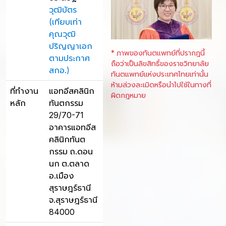
วุฒิบัตร
(เทียบเท่า
คุณวุฒิ
ปริญญาเอก
* ภาพของทันตแพทย์ที่ปรากฎนี้
ตามประกาศ
ถือว่าเป็นลิขสิทธิ์ของราชวิทยาลัย
สกอ.)
ทันตแพทย์แห่งประเทศไทยเท่านั้น
ห้ามล่วงละเมิดหรือนำไปใช้ในทางที่
ที่ทำงาน
แอทอีสคลินิก
ผิดกฎหมาย
หลัก
ทันตกรรม
29/70-71
อาคารแอทอีส
คลินิกทันต
กรรม ถ.ดอน
นก ต.ตลาด
อ.เมือง
สุราษฎร์ธานี
จ.สุราษฎร์ธานี
84000