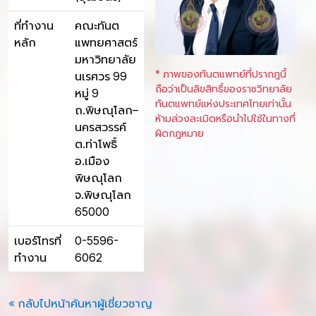
ที่ทำงาน
คณะทันต
หลัก
แพทยศาสตร์
มหาวิทยาลัย
* ภาพของทันตแพทย์ที่ปรากฎนี้
นเรศวร 99
ถือว่าเป็นลิขสิทธิ์ของราชวิทยาลัย
หมู่ 9
ทันตแพทย์แห่งประเทศไทยเท่านั้น
ถ.พิษณุโลก–
ห้ามล่วงละเมิดหรือนำไปใช้ในทางที่
นครสวรรค์
ผิดกฎหมาย
ต.ท่าโพธิ์
อ.เมือง
พิษณุโลก
จ.พิษณุโลก
65000
เบอร์โทรที่
0-5596-
ทำงาน
6062
« กลับไปหน้าค้นหาผู้เชี่ยวชาญ