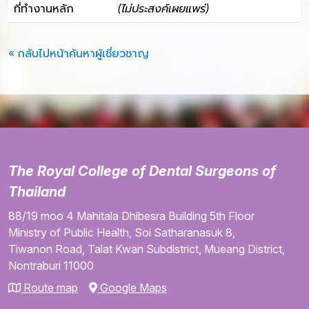
ที่ทำงานหลัก
(ไม่ประสงค์เผยแพร่)
« กลับไปหน้าค้นหาผู้เชี่ยวชาญ
The Royal College of Dental Surgeons of
Thailand
88/19 moo 4
Mahitala Dhibesra Building
5th Floor
Ministry of Public Health,
Soi Satharanasuk 8,
Tiwanon Road,
Talat Kwan Subdistrict,
Mueang District,
Nontraburi
11000
Route map
Google Maps