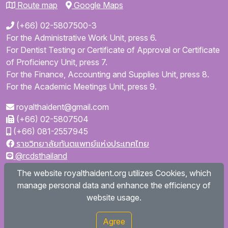
Route map
Google Maps
(+66) 02-5807500-3
For the Administrative Work Unit, press 6.
For Dentist Testing or Certificate of Approval or Certificate
of Proficiency Unit, press 7.
For the Finance, Accounting and Supplies Unit, press 8.
For the Academic Meetings Unit, press 9.
royalthaident@gmail.com
(+66) 02-5807504
(+66) 081-2557945
ราชวิทยาลัยทันตแพทย์แห่งประเทศไทย
@rcdsthailand
royalthaident
The website royalthaident.org utilizes Cookies, which
@royalthaident
manage personal data and enhance the efficiency of
Royal College of Dental Surgeons of Thailand
website usage.
Agree
Copyright © 2026
royalthaident.org All rights reserved