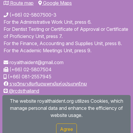
Route map
Google Maps
(+66) 02-5807500-3
For the Administrative Work Unit, press 6.
For Dentist Testing or Certificate of Approval or Certificate
of Proficiency Unit, press 7.
For the Finance, Accounting and Supplies Unit, press 8.
For the Academic Meetings Unit, press 9.
royalthaident@gmail.com
(+66) 02-5807504
(+66) 081-2557945
ราชวิทยาลัยทันตแพทย์แห่งประเทศไทย
@rcdsthailand
royalthaident
The website royalthaident.org utilizes Cookies, which
@royalthaident
manage personal data and enhance the efficiency of
Royal College of Dental Surgeons of Thailand
website usage.
Agree
Copyright © 2026
royalthaident.org All rights reserved