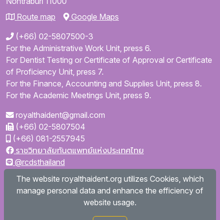
Nontraburi
11000
Route map
Google Maps
(+66) 02-5807500-3
For the Administrative Work Unit, press 6.
For Dentist Testing or Certificate of Approval or Certificate
of Proficiency Unit, press 7.
For the Finance, Accounting and Supplies Unit, press 8.
For the Academic Meetings Unit, press 9.
royalthaident@gmail.com
(+66) 02-5807504
(+66) 081-2557945
ราชวิทยาลัยทันตแพทย์แห่งประเทศไทย
@rcdsthailand
royalthaident
The website royalthaident.org utilizes Cookies, which
@royalthaident
manage personal data and enhance the efficiency of
Royal College of Dental Surgeons of Thailand
website usage.