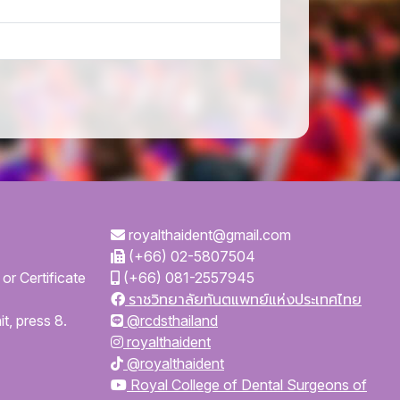
royalthaident@gmail.com
(+66) 02-5807504
or Certificate
(+66) 081-2557945
ราชวิทยาลัยทันตแพทย์แห่งประเทศไทย
t, press 8.
@rcdsthailand
royalthaident
@royalthaident
Royal College of Dental Surgeons of