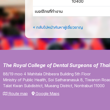
10400
เบอร์โทรที่ทำงาน
« กลับไปหน้าค้นหาผู้เชี่ยวชาญ
The Royal College of Dental Surgeons of Tha
88/19 moo 4
Mahitala Dhibesra Building
5th Floor
Ministry of Public Health,
Soi Satharanasuk 8,
Tiwanon Road
Talat Kwan Subdistrict,
Mueang District,
Nontraburi
11000
Route map
Google Maps