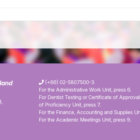
(+66) 02-5807500-3
iland
For the Administrative Work Unit, press 6.
For Dentist Testing or Certificate of Approval 
,
of Proficiency Unit, press 7.
For the Finance, Accounting and Supplies Uni
For the Academic Meetings Unit, press 9.