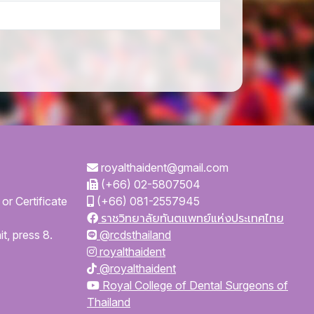
royalthaident@gmail.com
(+66) 02-5807504
or Certificate
(+66) 081-2557945
ราชวิทยาลัยทันตแพทย์แห่งประเทศไทย
t, press 8.
@rcdsthailand
royalthaident
@royalthaident
Royal College of Dental Surgeons of
Thailand