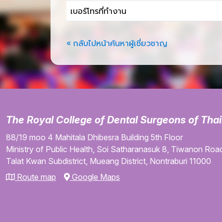
เบอร์โทรที่ทำงาน
« กลับไปหน้าค้นหาผู้เชี่ยวชาญ
The Royal College of Dental Surgeons of Tha
88/19 moo 4
Mahitala Dhibesra Building
5th Floor
Ministry of Public Health,
Soi Satharanasuk 8,
Tiwanon Road
Talat Kwan Subdistrict,
Mueang District,
Nontraburi
11000
Route map
Google Maps