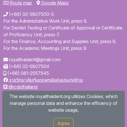
Route map
Google Maps
(+66) 02-5807500-3
For the Administrative Work Unit, press 6.
For Dentist Testing or Certificate of Approval or Certificate
of Proficiency Unit, press 7.
For the Finance, Accounting and Supplies Unit, press 8.
For the Academic Meetings Unit, press 9.
royalthaident@gmail.com
(+66) 02-5807504
(+66) 081-2557945
ราชวิทยาลัยทันตแพทย์แห่งประเทศไทย
@rcdsthailand
royalthaident
The website royalthaident.org utilizes Cookies, which
@royalthaident
manage personal data and enhance the efficiency of
Royal College of Dental Surgeons of Thailand
website usage.
Agree
Copyright © 2026
royalthaident.org All rights reserved