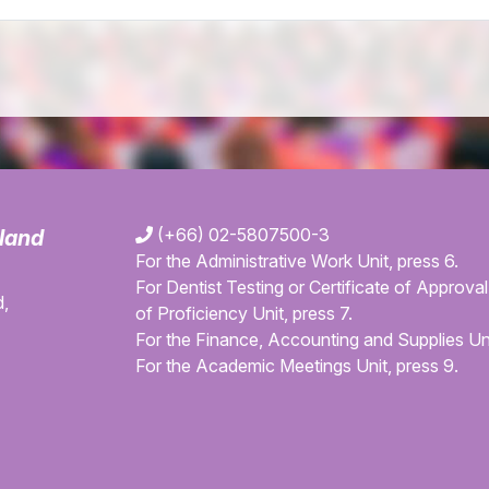
(+66) 02-5807500-3
iland
For the Administrative Work Unit, press 6.
For Dentist Testing or Certificate of Approval 
,
of Proficiency Unit, press 7.
For the Finance, Accounting and Supplies Uni
For the Academic Meetings Unit, press 9.