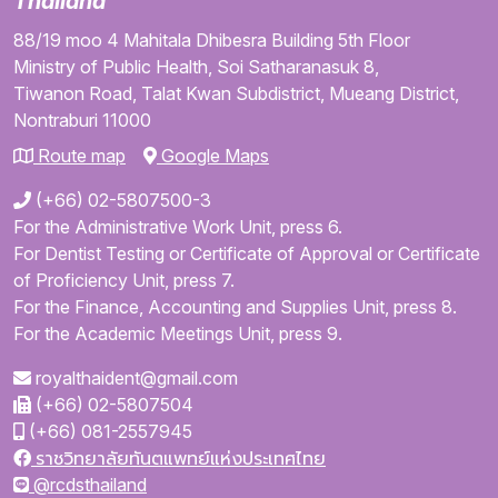
Thailand
88/19 moo 4
Mahitala Dhibesra Building
5th Floor
Ministry of Public Health,
Soi Satharanasuk 8,
Tiwanon Road,
Talat Kwan Subdistrict,
Mueang District,
Nontraburi
11000
Route map
Google Maps
(+66) 02-5807500-3
For the Administrative Work Unit, press 6.
For Dentist Testing or Certificate of Approval or Certificate
of Proficiency Unit, press 7.
For the Finance, Accounting and Supplies Unit, press 8.
For the Academic Meetings Unit, press 9.
royalthaident@gmail.com
(+66) 02-5807504
(+66) 081-2557945
ราชวิทยาลัยทันตแพทย์แห่งประเทศไทย
@rcdsthailand