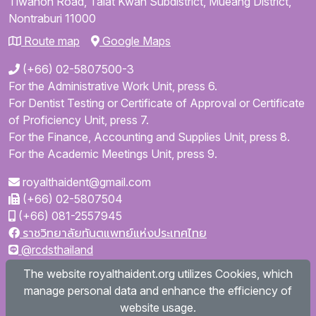
Tiwanon Road,
Talat Kwan Subdistrict,
Mueang District,
Nontraburi
11000
Route map
Google Maps
(+66) 02-5807500-3
For the Administrative Work Unit, press 6.
For Dentist Testing or Certificate of Approval or Certificate
of Proficiency Unit, press 7.
For the Finance, Accounting and Supplies Unit, press 8.
For the Academic Meetings Unit, press 9.
royalthaident@gmail.com
(+66) 02-5807504
(+66) 081-2557945
ราชวิทยาลัยทันตแพทย์แห่งประเทศไทย
@rcdsthailand
royalthaident
The website royalthaident.org utilizes Cookies, which
@royalthaident
manage personal data and enhance the efficiency of
Royal College of Dental Surgeons of Thailand
website usage.