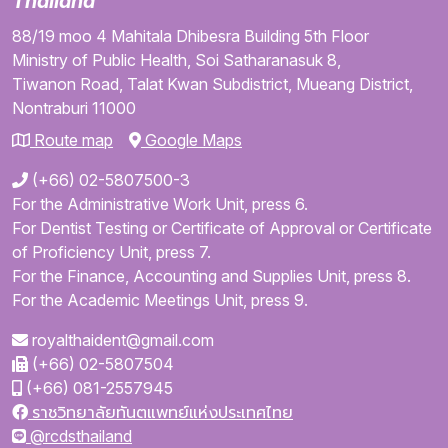
Thailand
88/19 moo 4
Mahitala Dhibesra Building
5th Floor
Ministry of Public Health,
Soi Satharanasuk 8,
Tiwanon Road,
Talat Kwan Subdistrict,
Mueang District,
Nontraburi
11000
Route map
Google Maps
(+66) 02-5807500-3
For the Administrative Work Unit, press 6.
For Dentist Testing or Certificate of Approval or Certificate
of Proficiency Unit, press 7.
For the Finance, Accounting and Supplies Unit, press 8.
For the Academic Meetings Unit, press 9.
royalthaident@gmail.com
(+66) 02-5807504
(+66) 081-2557945
ราชวิทยาลัยทันตแพทย์แห่งประเทศไทย
@rcdsthailand