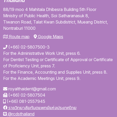
Thailand
88/19 moo 4
Mahitala Dhibesra Building
5th Floor
Ministry of Public Health,
Soi Satharanasuk 8,
Tiwanon Road,
Talat Kwan Subdistrict,
Mueang District,
Nontraburi
11000
Route map
Google Maps
(+66) 02-5807500-3
For the Administrative Work Unit, press 6.
For Dentist Testing or Certificate of Approval or Certificate
of Proficiency Unit, press 7.
For the Finance, Accounting and Supplies Unit, press 8.
For the Academic Meetings Unit, press 9.
royalthaident@gmail.com
(+66) 02-5807504
(+66) 081-2557945
ราชวิทยาลัยทันตแพทย์แห่งประเทศไทย
@rcdsthailand