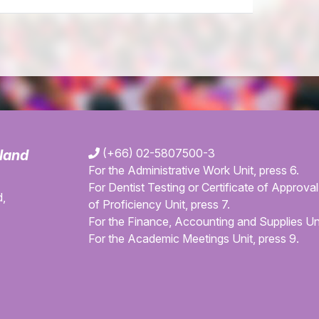
(+66) 02-5807500-3
iland
For the Administrative Work Unit, press 6.
For Dentist Testing or Certificate of Approval 
,
of Proficiency Unit, press 7.
For the Finance, Accounting and Supplies Uni
For the Academic Meetings Unit, press 9.