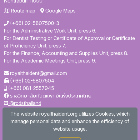
Nontraburi
11000
Route map
Google Maps
(+66) 02-5807500-3
For the Administrative Work Unit, press 6.
For Dentist Testing or Certificate of Approval or Certificate
of Proficiency Unit, press 7.
For the Finance, Accounting and Supplies Unit, press 8.
For the Academic Meetings Unit, press 9.
royalthaident@gmail.com
(+66) 02-5807504
(+66) 081-2557945
ราชวิทยาลัยทันตแพทย์แห่งประเทศไทย
@rcdsthailand
royalthaident
The website royalthaident.org utilizes Cookies, which
@royalthaident
manage personal data and enhance the efficiency of
Royal College of Dental Surgeons of Thailand
website usage.